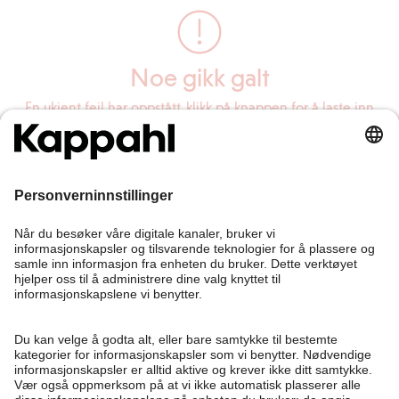
Noe gikk galt
En ukjent feil har oppstått, klikk på knappen for å laste inn
siden på nytt.
Last inn siden på nytt