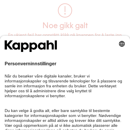
Noe gikk galt
En ukjent feil har oppstått, klikk på knappen for å laste inn
siden på nytt.
Last inn siden på nytt