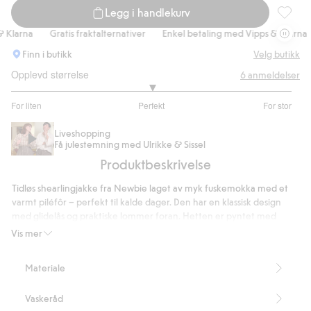
Legg i handlekurv
Shearli
larna
Gratis fraktalternativer
Enkel betaling med Vipps & Klarna
Finn i butikk
Velg butikk
Opplevd størrelse
6
anmeldelser
3
For liten
Perfekt
For stor
av
Basert
5
på
Liveshopping
Få julestemning med Ulrikke & Sissel
5
Produktbeskrivelse
stemmer
Tidløs shearlingjakke fra Newbie laget av myk fuskemokka med et
varmt piléfôr – perfekt til kalde dager. Den har en klassisk design
med glidelås og praktiske lommer foran. Hetten er pyntet med
dekorative ører og kan tas av i størrelse 86 for ekstra fleksibilitet. Et
Vis mer
bærekraftig valg som kombinerer stil, komfort og lekne detaljer.
Inneholder 100 % resirkulert polyester.
Materiale
Dette produktet er laget av resirkulert polyester.
Artikkelnummer
:
462507
Vaskeråd
Recycled Polyester