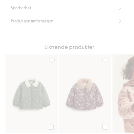
Sporbarhet
Produksjonsinformasjon
Liknende produkter
Vattert jakke med pilékrage, Legg til i favo
Quiltet jakke me
Legg til
Legg til