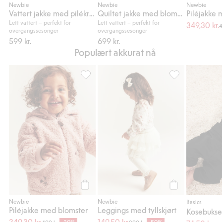
Newbie
Newbie
Newbie
Vattert jakke med pilékrage
Quiltet jakke med blomstermønster
Piléjakke
Lett vattert – perfekt for
Lett vattert – perfekt for
349,30 kr.
4
overgangssesonger
overgangssesonger
599 kr.
699 kr.
Populært akkurat nå
Piléjakke med blomster, Legg til i favoriter
Leggings med tyll
Legg til
Legg til
Newbie
Newbie
Basics
Piléjakke med blomster
Leggings med tyllskjørt
349,30 kr.
149,50 kr.
-30%
-50%