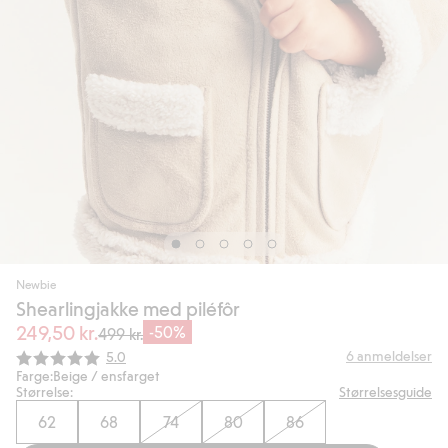
Newbie
Shearlingjakke med piléfôr
249,50 kr.
-50%
499 kr.
Gjennomsnittskarakter:
6
anmeldelser
5.0
Farge:
Beige / ensfarget
Størrelse:
Størrelsesguide
62
68
74
80
86