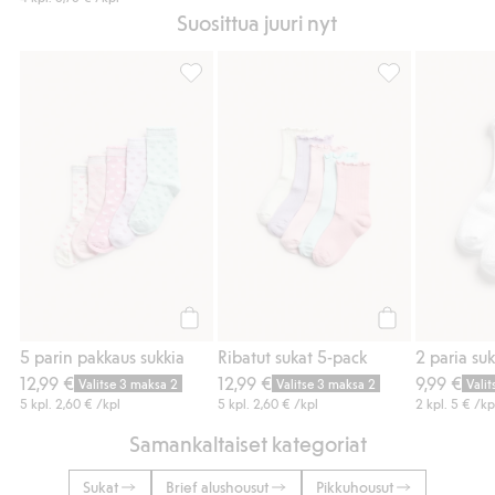
Suosittua juuri nyt
5 parin pakkaus sukkia, Lisää suosikkeihin
Ribatut sukat 5-
Osta
Osta
5 parin pakkaus sukkia
Ribatut sukat 5-pack
12,99 €
12,99 €
9,99 €
Valitse 3 maksa 2
Valitse 3 maksa 2
Vali
5 kpl.
2,60 €
/kpl
5 kpl.
2,60 €
/kpl
2 kpl.
5 €
/kp
Samankaltaiset kategoriat
Sukat
Brief alushousut
Pikkuhousut