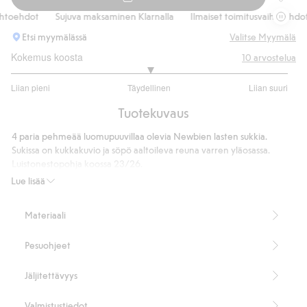
4 parin
toehdot
Sujuva maksaminen Klarnalla
Ilmaiset toimitusvaihtoehdot
Etsi myymälässä
Valitse Myymälä
Kokemus koosta
10
arvostelua
3
Liian pieni
Täydellinen
Liian suuri
/
Perustuu
5
Tuotekuvaus
10
ääneen
4 paria pehmeää luomupuuvillaa olevia Newbien lasten sukkia.
Sukissa on kukkakuvio ja söpö aaltoileva reuna varren yläosassa.
Luistonestopohja koossa 23/26.
4 paria sukkia.
Lue lisää
Kukkakuviointi.
Luistonestopohja koossa 23/26.
Materiaali
Sisältää 69 % luomupuuvillaa.
Tuotenumero
:
929471
Pesuohjeet
Jäljitettävyys
Valmistustiedot