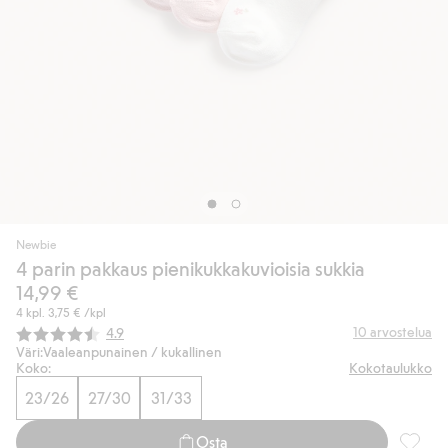
Newbie
4 parin pakkaus pienikukkakuvioisia sukkia
14,99 €
4 kpl.
3,75 €
/kpl
Keskimääräinen luokitus:
10
arvostelua
4.9
Väri:
Vaaleanpunainen / kukallinen
Koko:
Kokotaulukko
23/26
27/30
31/33
Osta