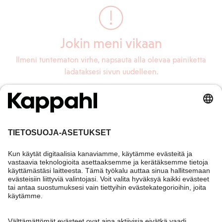
Jokin meni vikaan
Ilmeni tuntematon virhe, napsauta alla olevaa painiketta
ladataksesi sivun uudelleen.
Lataa sivu uudelleen