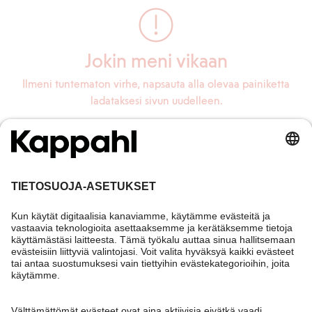
Jokin meni vikaan
Ilmeni tuntematon virhe, napsauta alla olevaa painiketta
ladataksesi sivun uudelleen.
Lataa sivu uudelleen