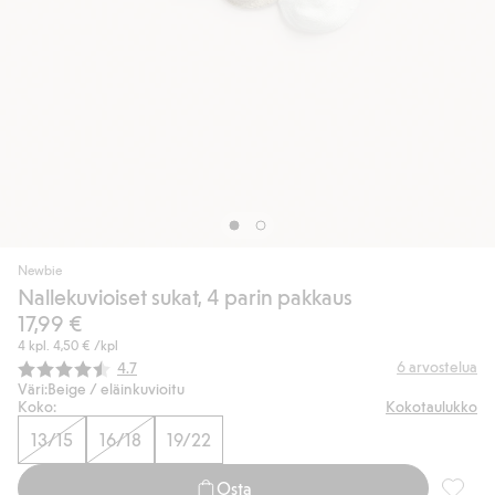
Newbie
Nallekuvioiset sukat, 4 parin pakkaus
17,99 €
4 kpl.
4,50 €
/kpl
Keskimääräinen luokitus:
6
arvostelua
4.7
Väri:
Beige / eläinkuvioitu
Koko:
Kokotaulukko
13/15
16/18
19/22
Osta