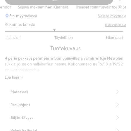
Nalleku
hdot
Sujuva maksaminen Klarnalla
Ilmaiset toimitusvaihtoehdot
S
Etsi myymälässä
Valitse Myymälä
Kokemus koosta
6
arvostelua
2.666666666666667
Liian pieni
Täydellinen
Liian suuri
/
Perustuu
5
Tuotekuvaus
6
ääneen
4 parin pakkaus pehmeästä luomupuuvillasta valmistettuja Newbien
sukkia, joissa on nallekarhun naama. Kokonumeroissa 16/18 ja 19/22
on luistonestopohja.
83 % luomupuuvillaa.
Lue lisää
Tuotenumero
:
905026
Materiaali
Pesuohjeet
Jäljitettävyys
Valmistustiedot