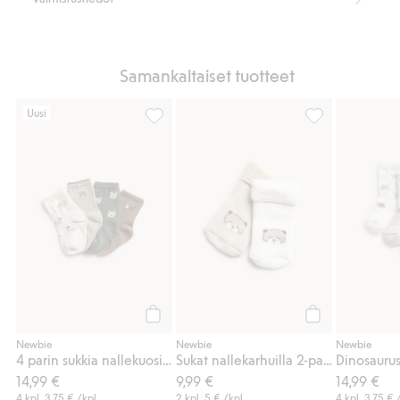
Samankaltaiset tuotteet
Uusi
4 parin sukkia nallekuosilla, Lisää suosikkei
Sukat nallekarhu
Osta
Osta
Newbie
Newbie
Newbie
4 parin sukkia nallekuosilla
Sukat nallekarhuilla 2-pack
14,99 €
9,99 €
14,99 €
4 kpl.
3,75 €
/kpl
2 kpl.
5 €
/kpl
4 kpl.
3,75 €
/