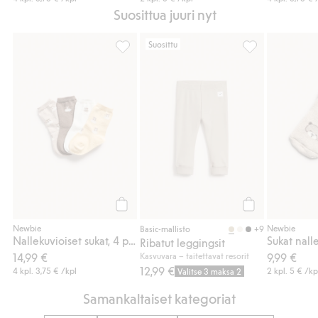
Suosittua juuri nyt
Suosittu
Nallekuvioiset sukat, 4 parin pakkaus, Lisä
Ribatut leggings
Osta
Osta
Newbie
Newbie
+9
Basic-mallisto
Nallekuvioiset sukat, 4 parin pakkaus
Ribatut leggingsit
14,99 €
Kasvuvara – taitettavat resorit
9,99 €
12,99 €
4 kpl.
3,75 €
/kpl
2 kpl.
5 €
/kp
Valitse 3 maksa 2
Samankaltaiset kategoriat