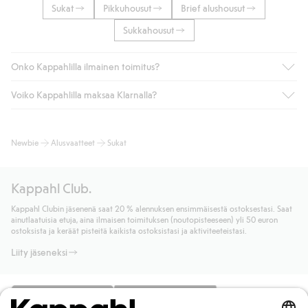
Sukat
Pikkuhousut
Brief alushousut
Sukkahousut
Onko Kappahlilla ilmainen toimitus?
Voiko Kappahlilla maksaa Klarnalla?
Jos olet Kappahl Clubin jäsen, saat aina ilmaisen toimituksen
myymälään tai yli 50 euron ostoksiin, kun valitset toimituksen
noutopisteeseen tai pakettiautomaattiin (ei koske
Kyllä. Yhteistyössä Klarnan kanssa tarjoamme sujuvat
Newbie
Alusvaatteet
Sukat
kotiinkuljetusta). Toimituskulut poistuvat automaattisesti, kun
maksutavat, kuten laskun, sekä muita maksuvaihtoehtoja.
olet kirjautunut sisään ja tunnistautunut jäseneksi.
Kassalla annettujen tietojen myötä hyväksyt Klarnan ehdot.
Muussa tapauksessa toimitus maksaa 4,99 € PostNordin
Klikkaamalla “Maksa tilaus” hyväksyt Kappahlin yleiset ehdot.
Kappahl Club.
noutopisteeseen tai pakettiautomaattiin ja PostNordin
Lisätietoja Klarnan maksuehdoista
(ulkoinen linkki).
kotiinkuljetuksella 6,99 €, riippumatta ostosummasta.
Kappahl Clubin jäsenenä saat 20 % alennuksen ensimmäisestä ostoksestasi. Saat
Lue lisää
ainutlaatuisia etuja, aina ilmaisen toimituksen (noutopisteeseen) yli 50 euron
Lue lisää
ostoksista ja keräät pisteitä kaikista ostoksistasi ja aktiviteeteistasi.
Liity jäseneksi