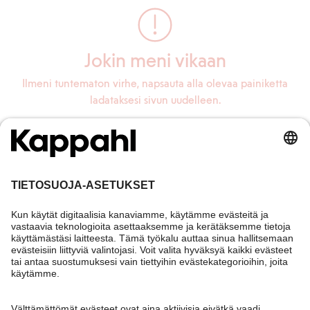
Jokin meni vikaan
Ilmeni tuntematon virhe, napsauta alla olevaa painiketta
ladataksesi sivun uudelleen.
Lataa sivu uudelleen