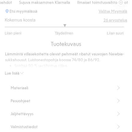
hdot
Sujuva maksaminen Klarnalla
Ilmaiset toimitusvaihtoehdot
Etsi myymälässä
Valitse Myymälä
Kokemus koosta
26
arvostelua
3
Liian pieni
Täydellinen
Liian suuri
/
Perustuu
5
Tuotekuvaus
20
ääneen
Lämmintä villasekoitetta olevat pehmeät ribatut vauvojen Newbie-
sukkahousut. Luistonestopohja koossa 74/80 ja 86/92.
Sisältää 50 % sertifioitua villaa.
Tuotenumero
:
520015
Lue lisää
Materiaali
Pesuohjeet
Jäljitettävyys
Valmistustiedot