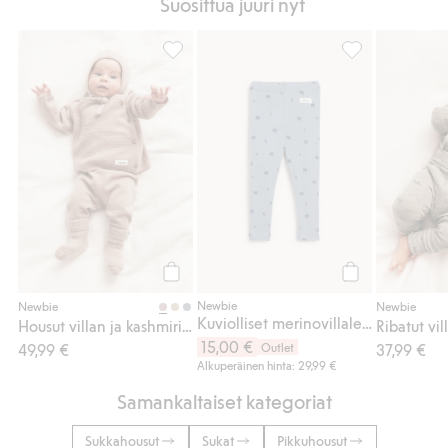
Suosittua juuri nyt
Housut villan ja kashmirin sekoitteesta, Li
Kuviolliset meri
Osta
Osta
Newbie
Newbie
Newbie
Kuviolliset merinovillaleggingsit
Housut villan ja kashmirin sekoitteesta
Ribatut vil
15,00 €
49,99 €
Outlet
37,99 €
Alkuperäinen hinta: 29,99 €
Samankaltaiset kategoriat
Sukkahousut
Sukat
Pikkuhousut