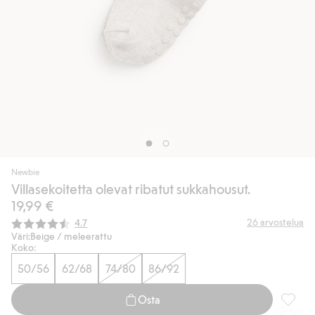
Newbie
Villasekoitetta olevat ribatut sukkahousut.
19,99 €
Keskimääräinen luokitus:
26
arvostelua
4.7
Väri:
Beige / meleerattu
Koko:
50/56
62/68
74/80
86/92
Osta
Villase