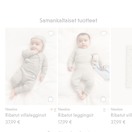
Samankaltaiset tuotteet
Ribatut villalegginsit, Lisää suosikkeihin
Ribatut leggings
Osta
Osta
Newbie
Newbie
Newbie
Ribatut villalegginsit
Ribatut leggingsit
Ribatut vil
37,99 €
17,99 €
37,99 €