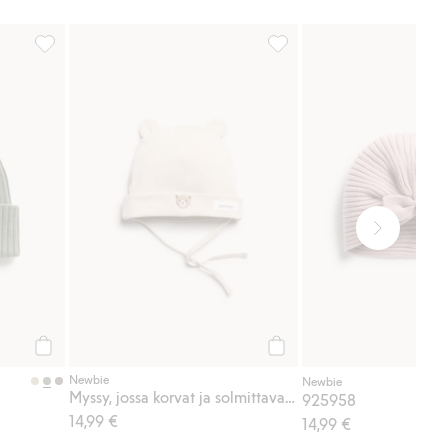
906263, Lisää suosikkeihin
Myssy, jossa korvat ja solmi
Osta
Osta
Newbie
Newbie
Myssy, jossa korvat ja solmittavat nauhat
925958
14,99 €
14,99 €