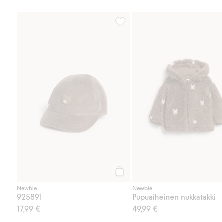
925891, Lisää suosikkeihin
Osta
Newbie
Newbie
925891
Pupuaiheinen nukkatakki
17,99 €
49,99 €