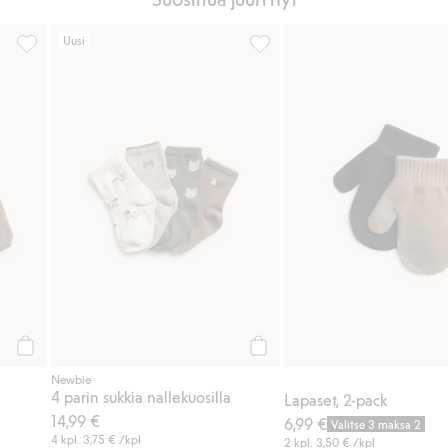
Uusi
Pupuaiheinen nukkatakki, Lisää suosikkeihin
4 parin sukkia nallekuosilla, L
Osta
Osta
Newbie
4 parin sukkia nallekuosilla
Lapaset, 2-pack
14,99 €
6,99 €
Valitse 3 maksa 2
4 kpl.
3,75 €
/kpl
2 kpl.
3,50 €
/kpl