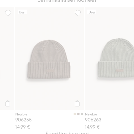
Uusi
Uusi
vat nauhat, Lisää suosikkeihin
Pipo tupsuilla, Lisää suosikkeihin
906255, Lisää suosikkeihin
Osta
Osta
Newbie
Newbie
906255
906263
14,99 €
14,99 €
Suosittua juuri nyt