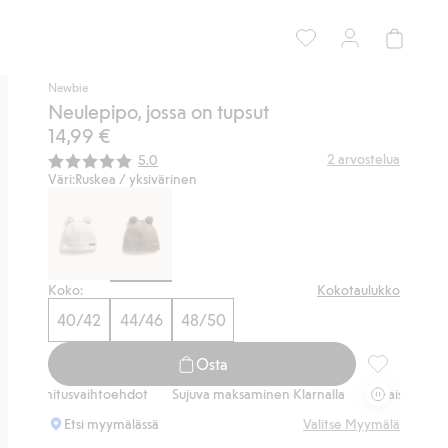
Newbie
Neulepipo, jossa on tupsut
14,99 €
Keskimääräinen luokitus:
2
arvostelua
5.0
Väri:
Ruskea / yksivärinen
Koko:
Kokotaulukko
40/42
44/46
48/50
Osta
Neulepipo, j
toimitusvaihtoehdot
Sujuva maksaminen Klarnalla
Ilmaiset toimitusv
Etsi myymälässä
Valitse Myymälä