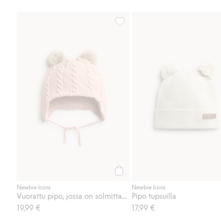
Vuorattu pipo, jossa on solmitta
Osta
Newbie Icons
Newbie Icons
Vuorattu pipo, jossa on solmittavat nauhat
Pipo tupsuilla
19,99 €
17,99 €