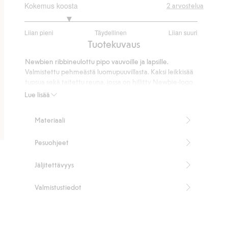
Kokemus koosta
2
arvostelua
2
Liian pieni
Täydellinen
Liian suuri
/
Perustuu
Tuotekuvaus
5
2
Newbien ribbineulottu pipo vauvoille ja lapsille.
ääneen
Valmistettu pehmeästä luomupuuvillasta. Kaksi leikkisää
tupsua sekä taitettu reuna, jossa on hillitty Newbie-logo
edessä. Joustava materiaali tekee piposta mukavan
Lue lisää
tuntuisen, ja se sopii erinomaisesti viileämpiin päiviin.
Tämä tuote sisältää 100 % luomupuuvillaa.
Materiaali
Tuotenumero
:
906206
Luomupuuvilla – GOTS
Pesuohjeet
Jäljitettävyys
Valmistustiedot