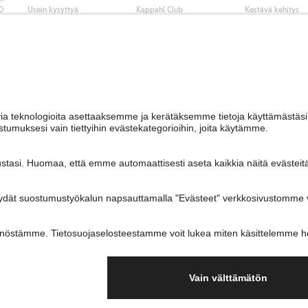
50
Usein kysyttyä
Kappahl Club
Kestävä kehitys
Tilaus
Jäsenyysehdot
Tule meille töihin
Ota yhteyttä
Lehdistö & uutise
Hae myymälä
Saavutettavuus
Tarkista lahjakortin
saldo
Personal styling
Peru ostoksesi