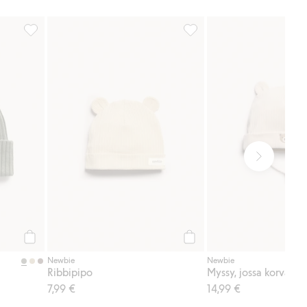
906263, Lisää suosikkeihin
Ribbipipo, Lisää suosikkeih
Osta
Osta
Newbie
Newbie
Ribbipipo
7,99 €
14,99 €