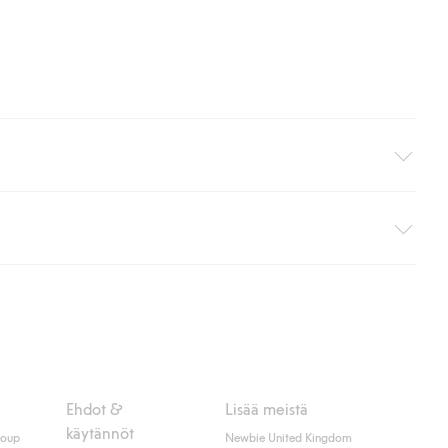
i pakettiautomaattiin (ei koske kotiinkuljetusta). Toimituskulut
ippumatta ostosummasta.
 myötä hyväksyt Klarnan ehdot.
Ehdot &
Lisää meistä
käytännöt
roup
Newbie United Kingdom