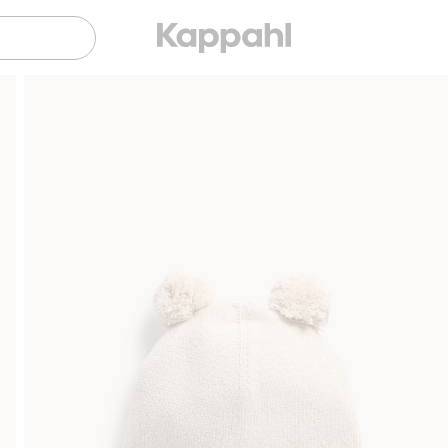
Sujuva maksaminen Klarnalla
Ilmaiset toimitusvaihto