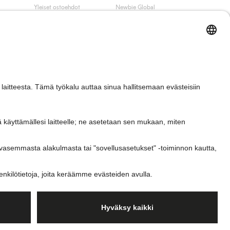
Yleiset ostoehdot
Newbie Global
Tietosuojaseloste
Affiliate
t
Evästekäytäntö
Opiskelija-alennus
Ehdot #YesKappahl
#YesNewbie