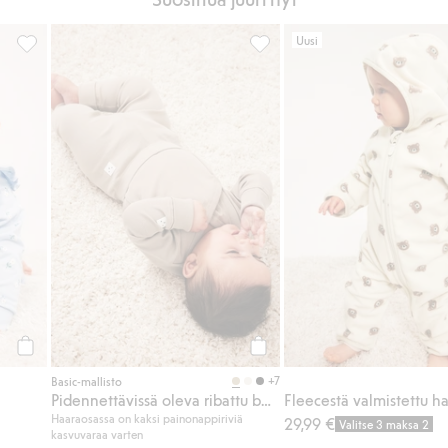
Uusi
suosikkeihin
2-pack-pyjama röyhelöllä, Lisää suosikkeihin
Pidennettävissä oleva ribattu
Osta
Osta
+7
Basic-mallisto
Pidennettävissä oleva ribattu body
Haaraosassa on kaksi painonappiriviä
29,99 €
Valitse 3 maksa 2
kasvuvaraa varten