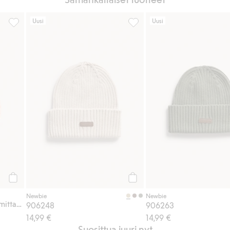
Uusi
Uusi
Vuorattu pipo, jossa on solmittavat nauhat, Lisää suosikkeihin
906248, Lisää suosikkeihin
Osta
Osta
Newbie
Newbie
Vuorattu pipo, jossa on solmittavat nauhat
906248
906263
14,99 €
14,99 €
Suosittua juuri nyt