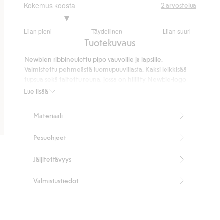
Kokemus koosta
2
arvostelua
2
Liian pieni
Täydellinen
Liian suuri
/
Perustuu
Tuotekuvaus
5
2
Newbien ribbineulottu pipo vauvoille ja lapsille.
ääneen
Valmistettu pehmeästä luomupuuvillasta. Kaksi leikkisää
tupsua sekä taitettu reuna, jossa on hillitty Newbie-logo
edessä. Joustava materiaali tekee piposta mukavan
Lue lisää
tuntuisen, ja se sopii erinomaisesti viileämpiin päiviin.
Tämä tuote sisältää 100 % luomupuuvillaa.
Materiaali
Tuotenumero
:
906198
Luomupuuvilla – GOTS
Pesuohjeet
Jäljitettävyys
Valmistustiedot