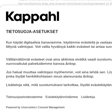
Saat ainutlaatuisia etuja, aina ilmaisen toimituksen (noutopisteeseen) yli 
euron ostoksista ja keräät pisteitä kaikista ostoksistasi ja aktiviteeteistasi.
Liity jäseneksi
Finland
Vaihda maata
Cookies