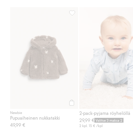
Pupuaiheinen nukkatakki, Lisää 
Osta
2-pack-pyjama röyhelöllä
Newbie
Pupuaiheinen nukkatakki
29,99 €
Valitse 3 maksa 2
49,99 €
2 kpl.
15 €
/kpl