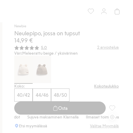
Newbie
Neulepipo, jossa on tupsut
14,99 €
Keskimääräinen luokitus:
2
arvostelua
5.0
Väri:
Meleerattu beige / yksivärinen
Koko:
Kokotaulukko
40/42
44/46
48/50
Osta
Neulepipo, j
ehdot
Sujuva maksaminen Klarnalla
Ilmaiset toimitusvaihtoehdot
Etsi myymälässä
Valitse Myymälä