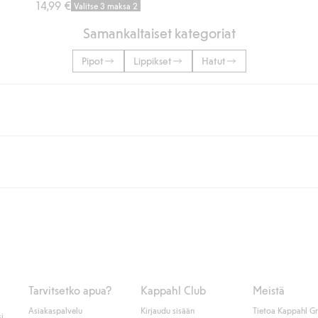
14,99 €
Valitse 3 maksa 2
Samankaltaiset kategoriat
Pipot
Lippikset
Hatut
lään tai yli 50 euron ostoksiin, kun valitset toimituksen noutopisteeseen ta
unut jäseneksi.
seen tai pakettiautomaattiin ja PostNordin kotiinkuljetuksella 6,99 €, ri
 kuten laskun, sekä muita maksuvaihtoehtoja. Kassalla annettujen tietojen
tietoja Klarnan maksuehdoista
(ulkoinen linkki).
Tarvitsetko apua?
Kappahl Club
Meistä
Asiakaspalvelu
Kirjaudu sisään
Tietoa Kappahl G
i.