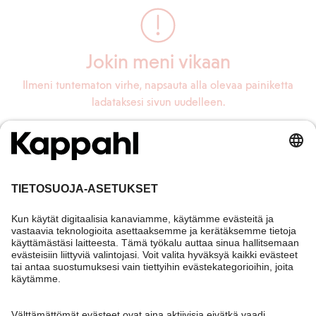
Jokin meni vikaan
Ilmeni tuntematon virhe, napsauta alla olevaa painiketta
ladataksesi sivun uudelleen.
Lataa sivu uudelleen