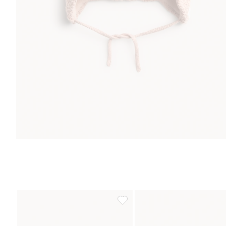
Neulepipo, jossa on tupsut, Lisä