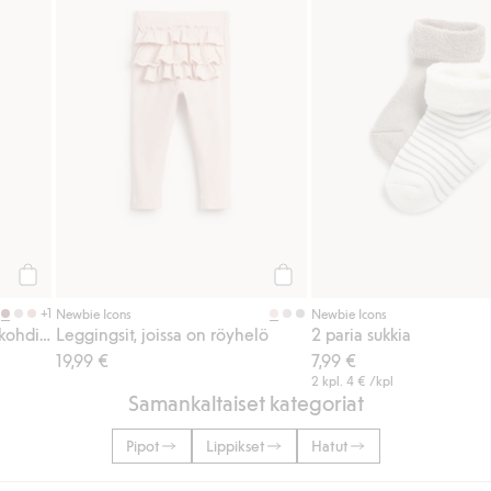
Osta
Osta
+1
Newbie Icons
Newbie Icons
Collegehousut pitsiyksityiskohdilla
Leggingsit, joissa on röyhelö
2 paria sukkia
19,99 €
7,99 €
2 kpl.
4 €
/kpl
Samankaltaiset kategoriat
Pipot
Lippikset
Hatut