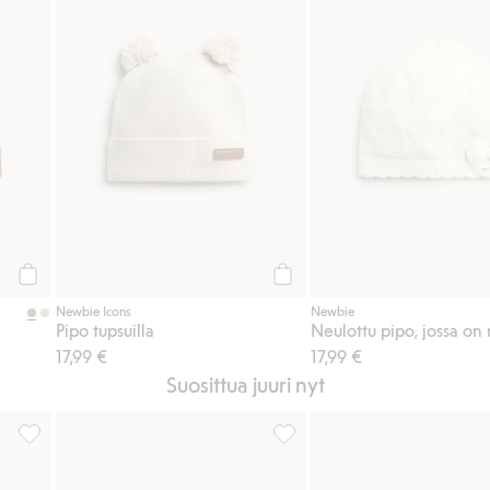
Osta
Osta
Newbie Icons
Newbie
Pipo tupsuilla
Neulottu pipo, jossa on r
17,99 €
17,99 €
Suosittua juuri nyt
Collegehousut pitsiyksityiskohdilla, Lisää suosikkeihin
Leggingsit, joissa on röyhelö,