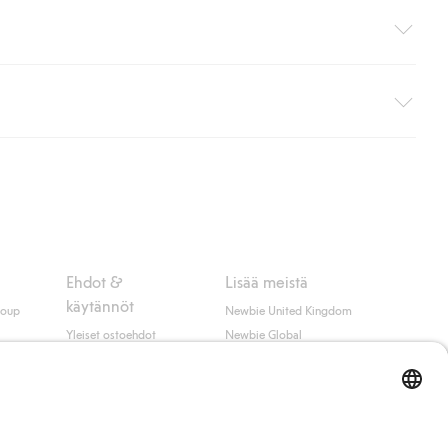
i pakettiautomaattiin (ei koske kotiinkuljetusta). Toimituskulut
ippumatta ostosummasta.
 myötä hyväksyt Klarnan ehdot.
Ehdot &
Lisää meistä
käytännöt
roup
Newbie United Kingdom
Yleiset ostoehdot
Newbie Global
Tietosuojaseloste
Affiliate
t
Evästekäytäntö
Opiskelija-alennus
Ehdot #YesKappahl
#YesNewbie