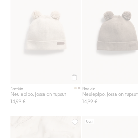
Osta
Newbie
Newbie
Neulepipo, jossa on tupsut
Neulepipo, jossa on tupsut
14,99 €
14,99 €
Uusi
Pipo korvilla, Lisää suosikkeihin