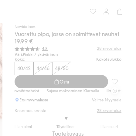
Newbie Icons
Vuorattu pipo, jossa on solmittavat nauhat
19,99 €
Keskimääräinen luokitus:
28
arvostelua
4.8
Väri:
Pinkki / yksivärinen
Koko:
Kokotaulukko
40/42
44/46
48/50
Osta
Vuorattu pip
itusvaihtoehdot
Sujuva maksaminen Klarnalla
Ilmaiset toimitusvaiht
Etsi myymälässä
Valitse Myymälä
Kokemus koosta
28
arvostelua
3
Liian pieni
Täydellinen
Liian suuri
/
Perustuu
Tuotekuvaus
5