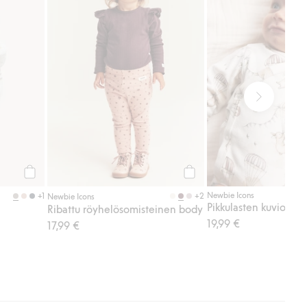
Osta
Osta
Newbie Icons
+1
+2
Newbie Icons
Pikkulasten kuvioitu 
Ribattu röyhelösomisteinen body
19,99 €
17,99 €