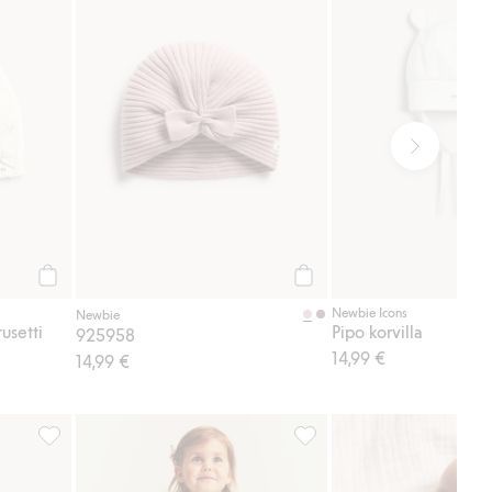
Osta
Osta
Newbie Icons
Newbie
usetti
Pipo korvilla
925958
14,99 €
14,99 €
 Lisää suosikkeihin
2 paria sukkia, Lisää suosikkeihin
Ribattu röyhelösomisteinen