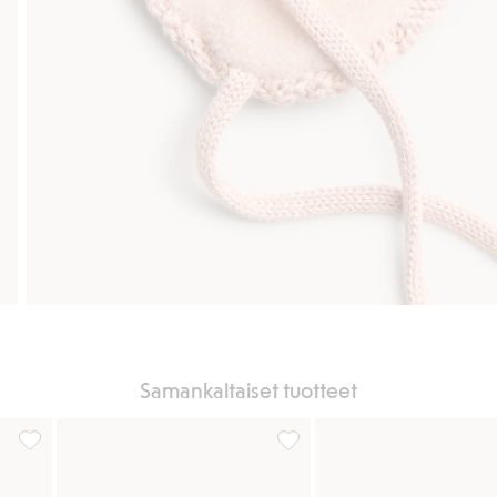
Samankaltaiset tuotteet
ä suosikkeihin
Neulepipo, jossa on tupsut, Lisää suosikkeihin
Pipo tupsuilla, Lisää suosikkei