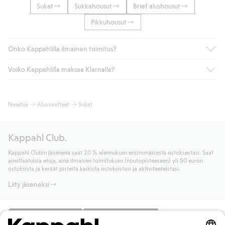
Sukat
Sukkahousut
Brief alushousut
Pikkuhousut
Onko Kappahlilla ilmainen toimitus?
Voiko Kappahlilla maksaa Klarnalla?
Jos olet Kappahl Clubin jäsen, saat aina ilmaisen toimituksen
myymälään tai yli 50 euron ostoksiin, kun valitset toimituksen
noutopisteeseen tai pakettiautomaattiin (ei koske
Kyllä. Yhteistyössä Klarnan kanssa tarjoamme sujuvat
Newbie
Alusvaatteet
Sukat
kotiinkuljetusta). Toimituskulut poistuvat automaattisesti, kun
maksutavat, kuten laskun, sekä muita maksuvaihtoehtoja.
olet kirjautunut sisään ja tunnistautunut jäseneksi.
Kassalla annettujen tietojen myötä hyväksyt Klarnan ehdot.
Muussa tapauksessa toimitus maksaa 4,99 € PostNordin
Klikkaamalla “Maksa tilaus” hyväksyt Kappahlin yleiset ehdot.
Kappahl Club.
noutopisteeseen tai pakettiautomaattiin ja PostNordin
Lisätietoja Klarnan maksuehdoista
(ulkoinen linkki).
kotiinkuljetuksella 6,99 €, riippumatta ostosummasta.
Kappahl Clubin jäsenenä saat 20 % alennuksen ensimmäisestä ostoksestasi. Saat
Lue lisää
ainutlaatuisia etuja, aina ilmaisen toimituksen (noutopisteeseen) yli 50 euron
Lue lisää
ostoksista ja keräät pisteitä kaikista ostoksistasi ja aktiviteeteistasi.
Liity jäseneksi