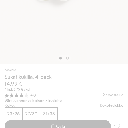
Newbie
Sukat kukilla, 4-pack
14,99 €
4 kpl.
3,75 €
/kpl
Keskimääräinen luokitus:
2
arvostelua
4.0
Väri:
Luonnonvalkoinen / kuvioitu
Koko:
Kokotaulukko
23/26
27/30
31/33
Osta