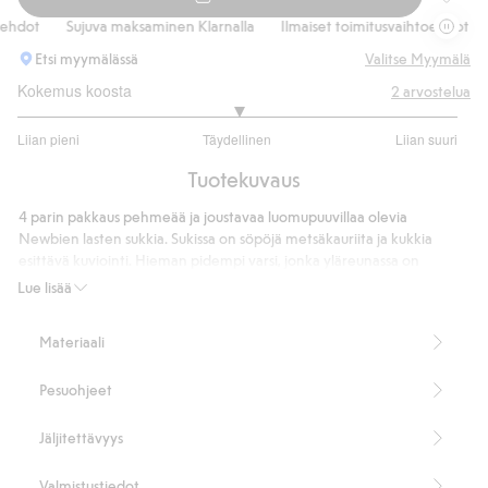
Sukat ku
hdot
Sujuva maksaminen Klarnalla
Ilmaiset toimitusvaihtoehdot
S
Etsi myymälässä
Valitse Myymälä
Kokemus koosta
2
arvostelua
3
Liian pieni
Täydellinen
Liian suuri
/
Perustuu
5
Tuotekuvaus
1
ääneen
4 parin pakkaus pehmeää ja joustavaa luomupuuvillaa olevia
Newbien lasten sukkia. Sukissa on söpöjä metsäkauriita ja kukkia
esittävä kuviointi. Hieman pidempi varsi, jonka yläreunassa on
suloinen aaltoileva reunus. Koot 23/26 on varustettu
Lue lisää
luistonestopohjalla.
4 paria sukkia.
Materiaali
Kuviointi, jossa on metsäkauriita ja kukkia.
Luistonestopohja koossa 23/26.
Pesuohjeet
Contains 80% organic cotton.
Tuotenumero
:
928994
Jäljitettävyys
Valmistustiedot