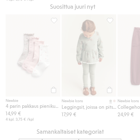
Suosittua juuri nyt
4 parin pakkaus pienikukkakuvioisia sukkia,
Leggingsit, joiss
Osta
Osta
Newbie
Newbie Icons
Newbie Icons
4 parin pakkaus pienikukkakuvioisia sukkia
Leggingsit, joissa on pitsiä
14,99 €
17,99 €
24,99 €
4 kpl.
3,75 €
/kpl
Samankaltaiset kategoriat