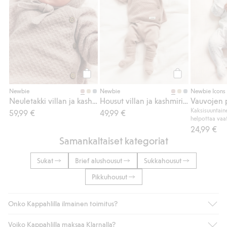
Osta
Osta
Newbie
Newbie
Newbie Icons
Neuletakki villan ja kashmirin sekoitteesta
Housut villan ja kashmirin sekoitteesta
Vauvojen 
Kaksisuuntain
59,99 €
49,99 €
helpottaa vaa
24,99 €
Samankaltaiset kategoriat
Sukat
Brief alushousut
Sukkahousut
Pikkuhousut
Onko Kappahlilla ilmainen toimitus?
Voiko Kappahlilla maksaa Klarnalla?