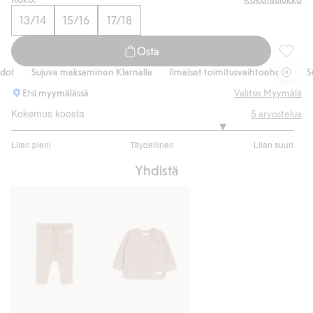
13/14
15/16
17/18
Osta
Villa- 
t
Sujuva maksaminen Klarnalla
Ilmaiset toimitusvaihtoehdot
Suju
Etsi myymälässä
Valitse Myymälä
Kokemus koosta
5
arvostelua
4
Liian pieni
Täydellinen
Liian suuri
/
Perustuu
5
Yhdistä
2
ääneen