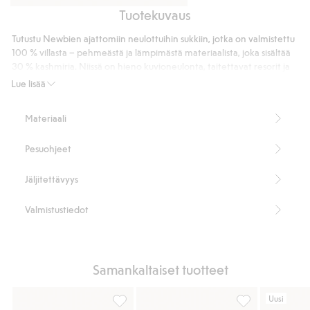
Tuotekuvaus
Housut
Neuletakki
villan
villan
Tutustu Newbien ajattomiin neulottuihin sukkiin, jotka on valmistettu
ja
ja
100 % villasta – pehmeästä ja lämpimästä materiaalista, joka sisältää
kashmirin
kashmirin
30 % kashmiria. Niissä on hieno kuvioneulonta, taitettavat resorit ja
sekoitteesta
kaksi koristenappia. Klassinen Newbie-logo viimeistelee
sekoitteesta
Lue lisää
kokonaisuuden.
Sisältää 70 % sertifioitua villaa.
Materiaali
Tuotenumero
:
513507
RWS-sertifioitu villa
Pesuohjeet
Jäljitettävyys
Valmistustiedot
Samankaltaiset tuotteet
Uusi