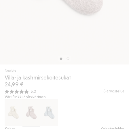
Newbie
Villa- ja kashmirsekoitesukat
24,99 €
Keskimääräinen luokitus:
5
arvostelua
5.0
Väri:
Pinkki / yksivärinen
Koko:
Kokotaulukko