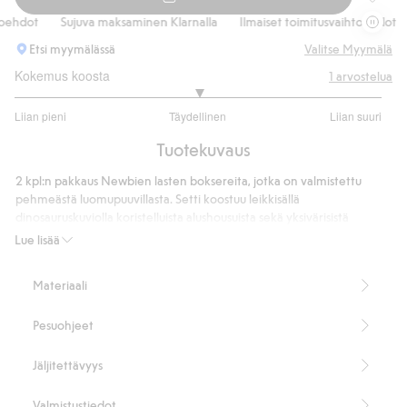
Dinosau
ehdot
Sujuva maksaminen Klarnalla
Ilmaiset toimitusvaihtoehdot
Etsi myymälässä
Valitse Myymälä
Kokemus koosta
1
arvostelua
3
Liian pieni
Täydellinen
Liian suuri
/
Perustuu
5
Tuotekuvaus
1
ääneen
2 kpl:n pakkaus Newbien lasten boksereita, jotka on valmistettu
pehmeästä luomupuuvillasta. Setti koostuu leikkisällä
dinosauruskuviolla koristelluista alushousuista sekä yksivärisistä
alushousuista, joissa on pienempi dinosauruskuvio. Alushousuissa on
Lue lisää
joustava vyötärönauha, joka takaa mukavamman istuvuuden, sekä
Newbie-logo edessä.
Materiaali
2-pack – Bokserit.
Dinosauruskuvio.
Pesuohjeet
Contains 95% organic cotton.
Tuotenumero
:
922518
Jäljitettävyys
Luomupuuvilla – GOTS
Valmistustiedot