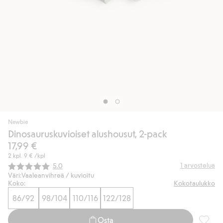
Newbie
Dinosauruskuvioiset alushousut, 2-pack
17,99 €
2 kpl.
9 €
/kpl
Keskimääräinen luokitus:
1
arvostelua
5.0
Väri:
Vaaleanvihreä / kuvioitu
Koko:
Kokotaulukko
86/92
98/104
110/116
122/128
Osta