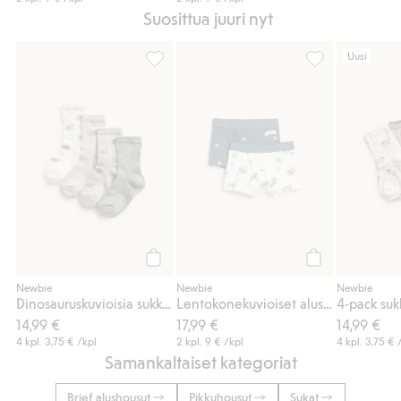
Suosittua juuri nyt
Uusi
Dinosauruskuvioisia sukkia, 4-pack, Lisää s
Lentokonekuviois
Osta
Osta
Newbie
Newbie
Newbie
Dinosauruskuvioisia sukkia, 4-pack
Lentokonekuvioiset alushousut, 2 kpl:n pakkaus
14,99 €
17,99 €
14,99 €
4 kpl.
3,75 €
/kpl
2 kpl.
9 €
/kpl
4 kpl.
3,75 €
/
Samankaltaiset kategoriat
Brief alushousut
Pikkuhousut
Sukat