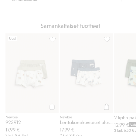
Samankaltaiset tuotteet
Uusi
923912, Lisää suosikkeihin
Lentokonekuviois
Osta
Osta
Newbie
Newbie
923912
Lentokonekuvioiset alushousut, 2 kpl:n pakkaus
12,99 €
Val
17,99 €
17,99 €
2 kpl.
6,50 €
2 kpl.
9 €
/kpl
2 kpl.
9 €
/kpl