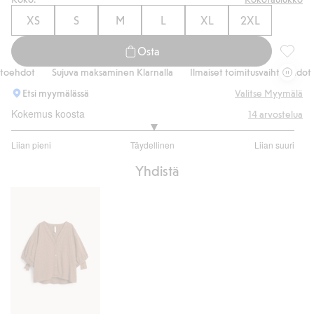
XS
S
M
L
XL
2XL
Osta
Culotte
oehdot
Sujuva maksaminen Klarnalla
Ilmaiset toimitusvaihtoehdot
Etsi myymälässä
Valitse Myymälä
Kokemus koosta
14
arvostelua
3
Liian pieni
Täydellinen
Liian suuri
/
Perustuu
5
Yhdistä
12
ääneen