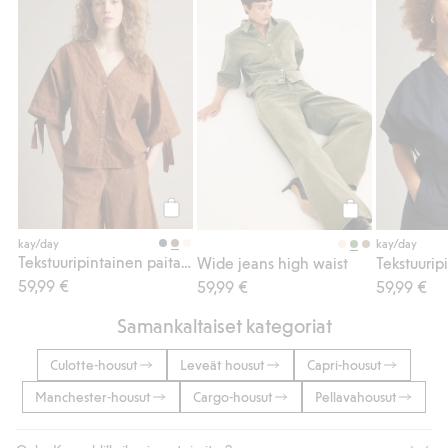
Tekstuuripintainen paitapusero, Lisää suos
Wide jeans high 
Osta
Osta
kay/day
kay/day
Tekstuuripintainen paitapusero
Wide jeans high waist
59,99 €
59,99 €
59,99 €
Samankaltaiset kategoriat
Culotte-housut
Leveät housut
Capri-housut
Manchester-housut
Cargo-housut
Pellavahousut