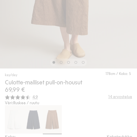
178cm / Koko: S
kay/day
Culotte-malliset pull-on-housut
69,99 €
Keskimääräinen luokitus:
14
arvostelua
4.9
Väri:
Ruskea / ruutu
Koko:
Kokotaulukko