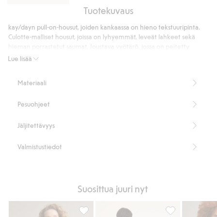
Tuotekuvaus
Tekstuuripintainen
paitapusero
kay/dayn pull-on-housut, joiden kankaassa on hieno tekstuuripinta.
Culotte-malliset housut, joissa on lyhyemmät, leveät lahkeet sekä
hieman porrastetut saumat. Joustava vyötärö, jossa on peitetty
joustonauha takana ja sileä etuosa. Housuissa on taskut sivusaumoissa
Lue lisää
ja kaksi isoa taskua takana.
Väljä istuvuus
Materiaali
Culotte-malli
Nilkkapituinen malli
Pesuohjeet
Vida ben
Sileä vyötärö edessä ja resorinauha takana
Korkea vyötärö
Jäljitettävyys
Sivutaskut.
Kaksi takataskua
Valmistustiedot
Osa settiä
Sisäsauman pituus 50 cm koossa S
100 % luomupuuvillaa
Tuotenumero
:
902627
Suosittua juuri nyt
Organic cotton