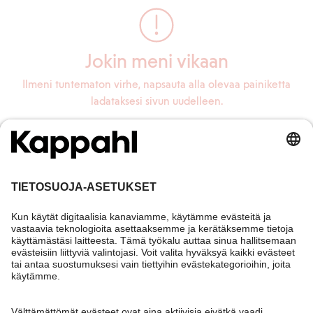
Jokin meni vikaan
Ilmeni tuntematon virhe, napsauta alla olevaa painiketta
ladataksesi sivun uudelleen.
Lataa sivu uudelleen