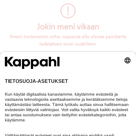
Jokin meni vikaan
Ilmeni tuntematon virhe, napsauta alla olevaa painiketta
ladataksesi sivun uudelleen.
Lataa sivu uudelleen