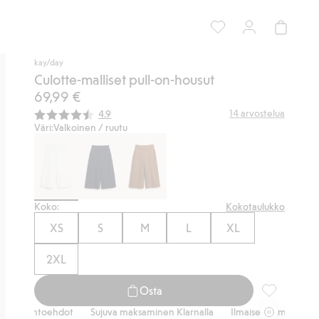
kay/day
Culotte-malliset pull-on-housut
69,99 €
Keskimääräinen luokitus:
14
arvostelua
4.9
Väri:
Valkoinen / ruutu
Koko:
Kokotaulukko
XS
S
M
L
XL
2XL
Osta
Culotte-mall
vaihtoehdot
Sujuva maksaminen Klarnalla
Ilmaiset toimitusvaihtoehd