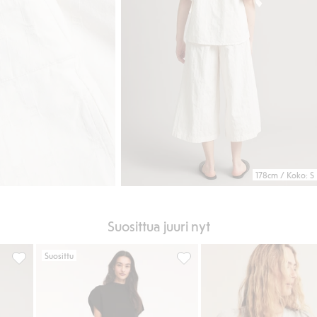
178cm / Koko: S
Suosittua juuri nyt
Suosittu
Lisää suosikkeihin
Culotte-malliset pull-on-farkut, Lisää suosikkeihin
Satiinihame, Lisää suosikkeih