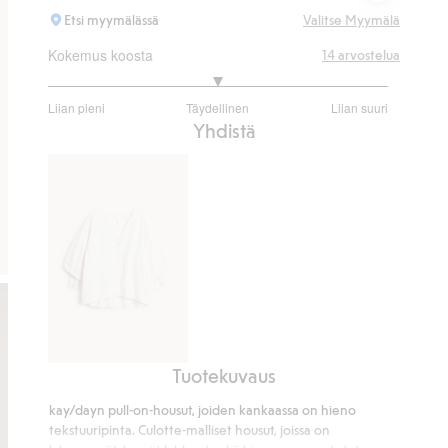
Etsi myymälässä
Valitse Myymälä
Kokemus koosta
14
arvostelua
3
Liian pieni
Täydellinen
Liian suuri
/
Perustuu
Yhdistä
5
12
ääneen
Tuotekuvaus
Tekstuuripintainen
paitapusero
kay/dayn pull-on-housut, joiden kankaassa on hieno
tekstuuripinta. Culotte-malliset housut, joissa on