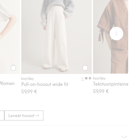
Osta
Osta
kay/day
kay/day
 Woman
Tekstuuripintainen pa
Pull-on-housut wide fit
59,99 €
59,99 €
Leveät housut