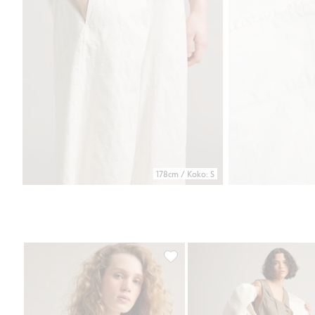
178cm / Koko: S
Tekstuuripintainen paitapusero, 