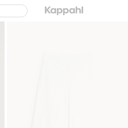
Sujuva maksaminen Klarnalla
Ilmaiset toimitus