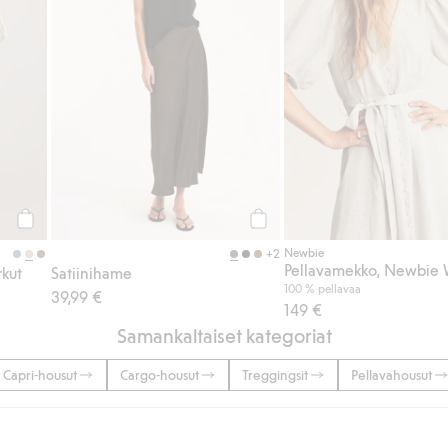
Osta
Osta
Newbie
+2
Pellavamekko, Newbie
rkut
Satiinihame
100 % pellavaa
39,99 €
149 €
Samankaltaiset kategoriat
Capri-housut
Cargo-housut
Treggingsit
Pellavahousut