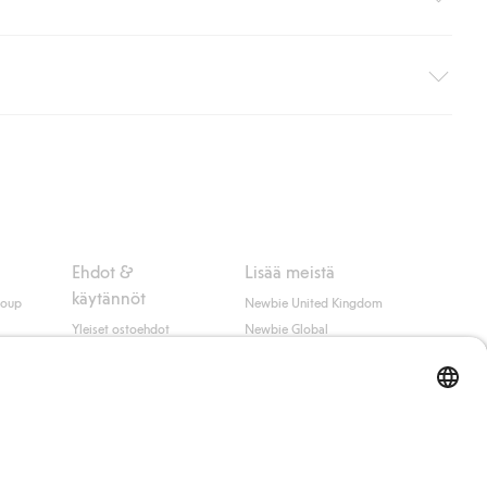
i pakettiautomaattiin (ei koske kotiinkuljetusta). Toimituskulut
ippumatta ostosummasta.
 myötä hyväksyt Klarnan ehdot.
Ehdot &
Lisää meistä
käytännöt
roup
Newbie United Kingdom
Yleiset ostoehdot
Newbie Global
Tietosuojaseloste
Affiliate
t
Evästekäytäntö
Opiskelija-alennus
Ehdot #YesKappahl
#YesNewbie