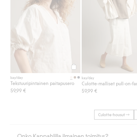
Osta
kay/day
kay/day
Tekstuuripintainen paitapusero
Culotte-malliset pull-on-fa
59,99 €
59,99 €
Culotte-housut
Onko Kappahlilla ilmainen toimitus?