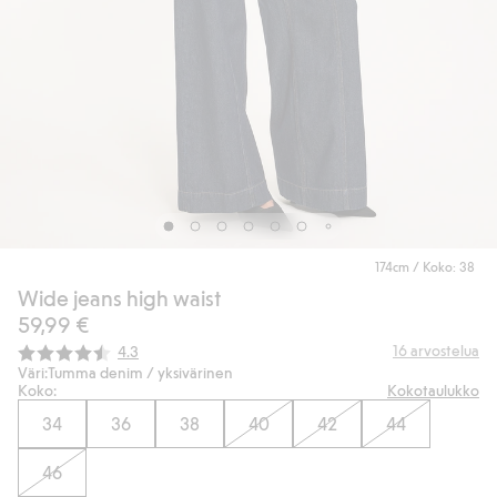
174cm / Koko: 38
Wide jeans high waist
59,99 €
Keskimääräinen luokitus:
16
arvostelua
4.3
Väri:
Tumma denim / yksivärinen
Koko:
Kokotaulukko
34
36
38
40
42
44
46