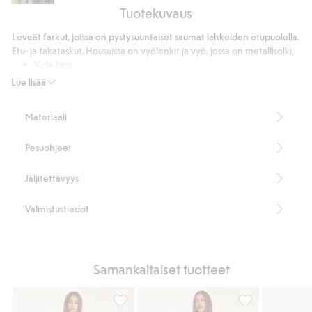
Tuotekuvaus
Leveät farkut, joissa on pystysuuntaiset saumat lahkeiden etupuolella.
Etu- ja takataskut. Housuissa on vyölenkit ja vyö, jossa on metallisolki.
Vida ben
Korkea vyötärö
Lue lisää
Täyspitkä malli
5-taskumalli
Materiaali
Nappi- ja vetoketjusepalus
Sisältää vyön
Pesuohjeet
Sisälahkeen pituus 82 cm koossa 38.
Tuotenumero
:
516047
Jäljitettävyys
Valmistustiedot
Samankaltaiset tuotteet