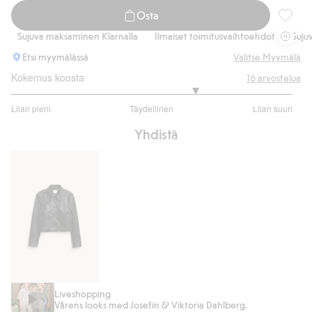
Osta
Wide je
Sujuva maksaminen Klarnalla
Ilmaiset toimitusvaihtoehdot
Sujuva 
Etsi myymälässä
Valitse Myymälä
Kokemus koosta
16
arvostelua
3.615384615384615
Liian pieni
Täydellinen
Liian suuri
/
Perustuu
5
Yhdistä
13
ääneen
Lyhyt
Liveshopping
Vårens looks med Josefin & Viktoria Dahlberg.
keinonahkatakki