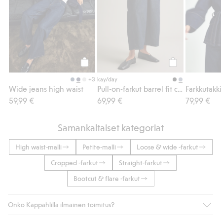
Osta
Osta
+3
kay/day
Wide jeans high waist
Pull-on-farkut barrel fit cropped
Farkkutakk
59,99 €
69,99 €
79,99 €
Samankaltaiset kategoriat
High waist-malli
Petite-malli
Loose & wide -farkut
Cropped -farkut
Straight-farkut
Bootcut & flare -farkut
Onko Kappahlilla ilmainen toimitus?