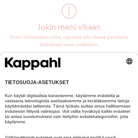
Jokin meni vikaan
Ilmeni tuntematon virhe, napsauta alla olevaa painiketta
ladataksesi sivun uudelleen.
Lataa sivu uudelleen