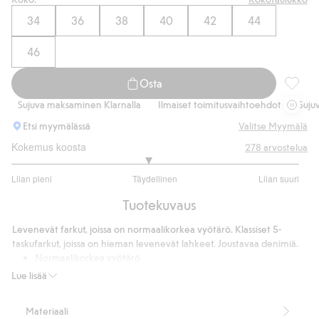
34
36
38
40
42
44
46
Osta
Flare j
Sujuva maksaminen Klarnalla
Ilmaiset toimitusvaihtoehdot
Sujuva 
Etsi myymälässä
Valitse Myymälä
Kokemus koosta
278
arvostelua
2.889400921658986
Liian pieni
Täydellinen
Liian suuri
/
Perustuu
5
Tuotekuvaus
217
ääneen
Levenevät farkut, joissa on normaalikorkea vyötärö. Klassiset 5-
taskufarkut, joissa on hieman levenevät lahkeet. Joustavaa denimiä.
Normaalikorkea vyötärö
Flare
Lue lisää
Mukavaa stretchiä
5-taskumalli
Materiaali
Vetoketju- ja nappikiinnitys