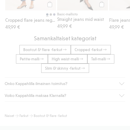
Osta
Osta
Basic-mallisto
Straight jeans mid waist
Cropped flare jeans regular waist
Flare jean
49,99 €
49,99 €
49,99 €
Samankaltaiset kategoriat
Bootcut & flare -farkut
Cropped -farkut
Petite-malli
High waist-malli
Tall-malli
Slim & skinny -farkut
Onko Kappahlilla ilmainen toimitus?
Voiko Kappahlilla maksaa Klarnalla?
Jos olet Kappahl Clubin jäsen, saat aina ilmaisen toimituksen
myymälään tai yli 50 euron ostoksiin, kun valitset toimituksen
noutopisteeseen tai pakettiautomaattiin (ei koske
Kyllä. Yhteistyössä Klarnan kanssa tarjoamme sujuvat
Naiset
Farkut
Bootcut & flare -farkut
kotiinkuljetusta). Toimituskulut poistuvat automaattisesti, kun
maksutavat, kuten laskun, sekä muita maksuvaihtoehtoja.
olet kirjautunut sisään ja tunnistautunut jäseneksi.
Kassalla annettujen tietojen myötä hyväksyt Klarnan ehdot.