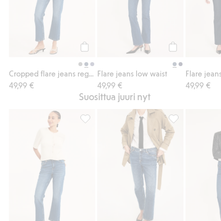
Osta
Osta
Cropped flare jeans regular waist
Flare jeans low waist
Flare jean
49,99 €
49,99 €
49,99 €
Suosittua juuri nyt
Cropped flare jeans regular waist, Lisää su
Straight jeans m