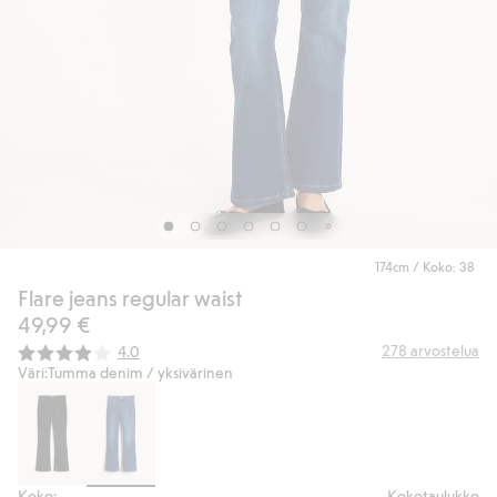
174cm / Koko: 38
Flare jeans regular waist
49,99 €
Keskimääräinen luokitus:
278
arvostelua
4.0
Väri:
Tumma denim / yksivärinen
Koko:
Kokotaulukko