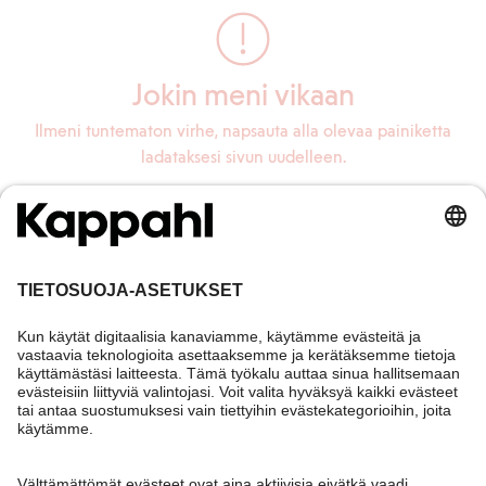
Jokin meni vikaan
Ilmeni tuntematon virhe, napsauta alla olevaa painiketta
ladataksesi sivun uudelleen.
Lataa sivu uudelleen