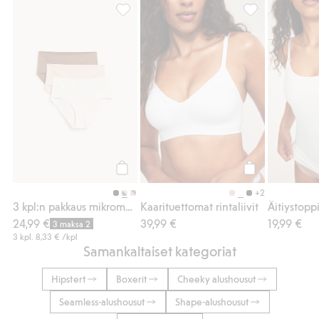
3 kpl:n pakkaus mikromateriaalia olevia hip
Kaarituettomat ri
Osta
Osta
+2
3 kpl:n pakkaus mikromateriaalia olevia hipstereitä
Kaarituettomat rintaliivit
Äitiystopp
24,99 €
39,99 €
19,99 €
3 maksa 2
3 kpl.
8,33 €
/kpl
Samankaltaiset kategoriat
Hipstert
Boxerit
Cheeky alushousut
Seamless-alushousut
Shape-alushousut