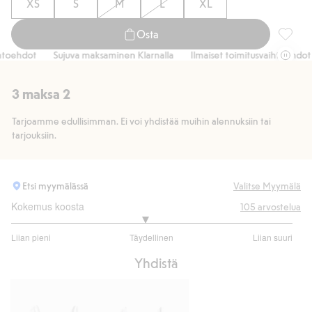
XS
S
M
L
XL
Osta
Mikroma
ehdot
Sujuva maksaminen Klarnalla
Ilmaiset toimitusvaihtoehdot
3 maksa 2
Tarjoamme edullisimman. Ei voi yhdistää muihin alennuksiin tai
tarjouksiin.
Etsi myymälässä
Valitse Myymälä
Kokemus koosta
105
arvostelua
2.896103896103896
Liian pieni
Täydellinen
Liian suuri
/
Perustuu
5
Yhdistä
77
ääneen