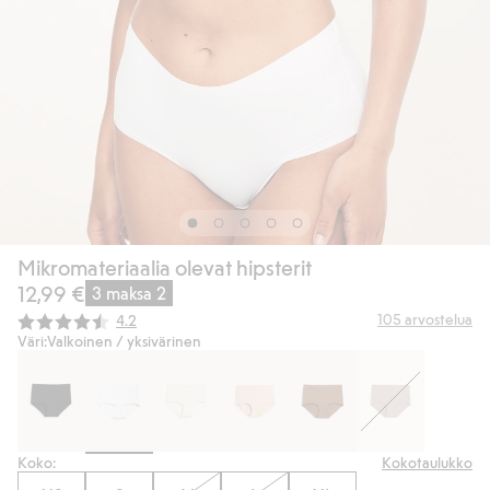
Mikromateriaalia olevat hipsterit
12,99 €
3 maksa 2
Keskimääräinen luokitus:
105
arvostelua
4.2
Väri:
Valkoinen / yksivärinen
Koko:
Kokotaulukko