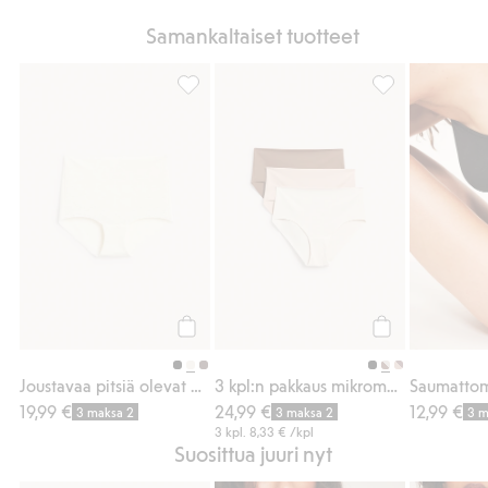
Samankaltaiset tuotteet
Joustavaa pitsiä olevat hipsterit, Lisää suo
3 kpl:n pakkaus 
Osta
Osta
Joustavaa pitsiä olevat hipsterit
3 kpl:n pakkaus mikromateriaalia olevia hipstereitä
Saumattoma
19,99 €
24,99 €
12,99 €
3 maksa 2
3 maksa 2
3 m
3 kpl.
8,33 €
/kpl
Suosittua juuri nyt