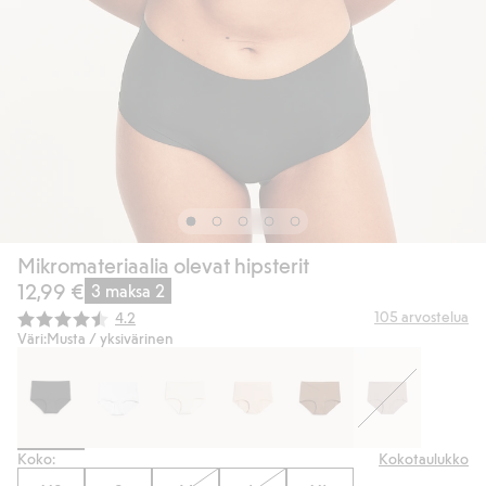
Mikromateriaalia olevat hipsterit
12,99 €
3 maksa 2
Keskimääräinen luokitus:
105
arvostelua
4.2
Väri:
Musta / yksivärinen
Koko:
Kokotaulukko