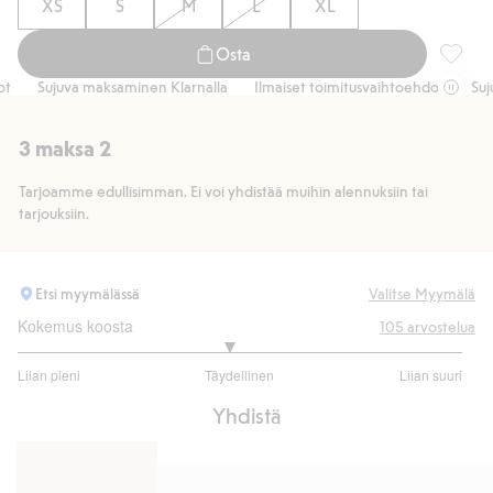
XS
S
M
L
XL
Osta
Mikroma
Sujuva maksaminen Klarnalla
Ilmaiset toimitusvaihtoehdot
Sujuva
3 maksa 2
Tarjoamme edullisimman. Ei voi yhdistää muihin alennuksiin tai
tarjouksiin.
Etsi myymälässä
Valitse Myymälä
Kokemus koosta
105
arvostelua
2.896103896103896
Liian pieni
Täydellinen
Liian suuri
/
Perustuu
5
Yhdistä
77
ääneen