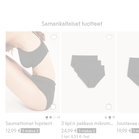
Samankaltaiset tuotteet
Saumattomat hipsterit, Lisää suosikkeihin
3 kpl:n pakkaus 
Osta
Osta
+1
Saumattomat hipsterit
3 kpl:n pakkaus mikromateriaalia olevia hipstereitä
12,99 €
24,99 €
19,99 €
3 maksa 2
3 maksa 2
3 m
3 kpl.
8,33 €
/kpl