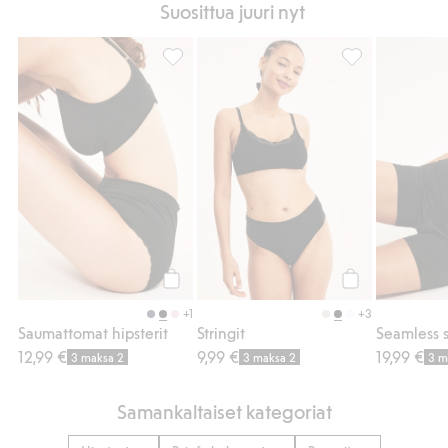
Suosittua juuri nyt
Saumattomat hipsterit, Lisää suosikkeihin
Stringit, Lisää s
Osta
Osta
+1
+3
Saumattomat hipsterit
Stringit
12,99 €
9,99 €
19,99 €
3 maksa 2
3 maksa 2
3 m
Samankaltaiset kategoriat