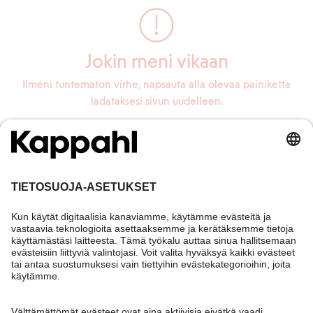
Jokin meni vikaan
Ilmeni tuntematon virhe, napsauta alla olevaa painiketta
ladataksesi sivun uudelleen.
Lataa sivu uudelleen