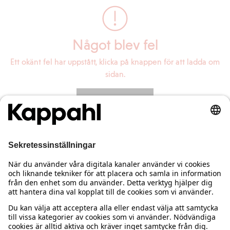
Något blev fel
Ett okänt fel har uppstått, klicka på knappen för att ladda om
sidan.
Ladda om sidan