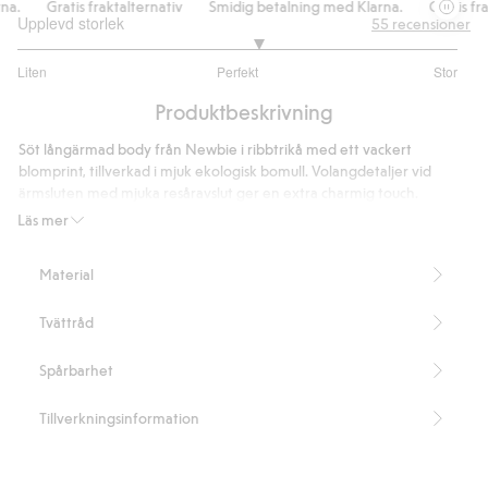
.
Gratis fraktalternativ
Smidig betalning med Klarna.
Gratis frakt
Upplevd storlek
55
recensioner
3.190476190476191
Liten
Perfekt
Stor
utav
Baserat
5
Produktbeskrivning
på
42
Söt långärmad body från Newbie i ribbtrikå med ett vackert
betyg
blomprint, tillverkad i mjuk ekologisk bomull. Volangdetaljer vid
ärmsluten med mjuka resåravslut ger en extra charmig touch.
Halsringningen pryds av dekorativ picotkant, och tryckknappar i
Läs mer
ryggen och grenen gör den enkel att ta på och av. Perfekt för
syskonmatchning och mysiga stunder.
Material
Innehåller 95% ekologisk bomull.
Artikelnummer
:
476192
Tvättråd
Organic cotton- GOTS
Spårbarhet
Tillverkningsinformation