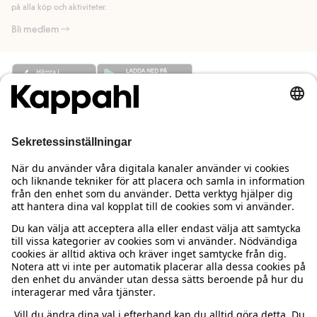
på alla köp och aktiviteter.
Bli medlem
Behöver du hjälp?
Kundservice
Kappahl Club
Vanliga frågor
Logga in
Om oss
Beställning & retur
Kappahl Club
Om Kappahl Group
Villkor & policy
Kontakta oss
Medlemsvillkor
Hållbarhet
Köpvillkor Sverige
Mer från oss