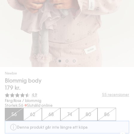
Newbie
Blommig body
179 kr.
Snittbetyg:
55
recensioner
4.9
Färg:
Rosa / blommig
Storlek:
56
Slutsåld online
56
62
68
74
80
86
Denna produkt går inte längre att köpa