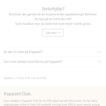
Stylisthjälp?
Behöver din garderob en inspirerande uppdatering? Behöver
du tips på att hitta din stil?
Som medlem kan du boka tid med stylist i butik gratis.
Läs mer
Är det fri frakt på Kappahl?
Kan man betala med Klarna på Kappahl?
Är du medlem i Kappahl Club har du alltid gratis frakt till butik
eller om du handlar för över 500kr med leverans till ombud
eller paketbox (gäller ej hemleverans). Frakten tas bort per
Ja, i samarbete med Klarna erbjuder vi smidig betalning med
Newbie
Flicka 0-18 mån (44-86)
automatik efter du loggat in och identifierats som medlem.
bland annat faktura och swish men även andra betalningssätt.
Genom att lämna information i kassan godkänner du Klarnas
Annars kostar frakten 39kr för ombudsleverans eller paketskåp
villkor. Genom att klicka på "Slutför köp" godkänner du Kappahls
(Instabox) och 59kr vid hemleverans oavsett hur mycket du
Kappahl Club.
allmänna villkor.
Läs mer om Klarnas betalningsvillkor
(extern
handlar för.
länk).
Som medlem i Kappahl Club får du 15% rabatt på ditt första köp. Du får unika
Läs mer
Läs mer
erbjudanden, alltid fri frakt (till ombud) vid köp över 500 kr samt samlar poäng