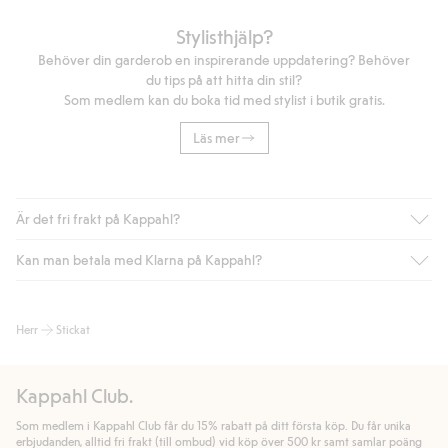
Stylisthjälp?
Behöver din garderob en inspirerande uppdatering? Behöver
du tips på att hitta din stil?
Som medlem kan du boka tid med stylist i butik gratis.
Läs mer
Är det fri frakt på Kappahl?
Kan man betala med Klarna på Kappahl?
Är du medlem i Kappahl Club har du alltid gratis frakt till butik
eller om du handlar för över 500kr med leverans till ombud
eller paketbox (gäller ej hemleverans). Frakten tas bort per
Ja, i samarbete med Klarna erbjuder vi smidig betalning med
Herr
Stickat
automatik efter du loggat in och identifierats som medlem.
bland annat faktura och swish men även andra betalningssätt.
Genom att lämna information i kassan godkänner du Klarnas
Annars kostar frakten 39kr för ombudsleverans eller paketskåp
villkor. Genom att klicka på "Slutför köp" godkänner du Kappahls
(Instabox) och 59kr vid hemleverans oavsett hur mycket du
Kappahl Club.
allmänna villkor.
Läs mer om Klarnas betalningsvillkor
(extern
handlar för.
länk).
Som medlem i Kappahl Club får du 15% rabatt på ditt första köp. Du får unika
Läs mer
Läs mer
erbjudanden, alltid fri frakt (till ombud) vid köp över 500 kr samt samlar poäng