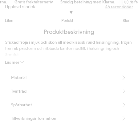
a.
Gratis fraktalternativ
Smidig betalning med Klarna.
Gratis frak
Upplevd storlek
46
recensioner
3.111111111111111
Liten
Perfekt
Stor
utav
Baserat
5
Produktbeskrivning
på
36
Stickad tröja i mjuk och skön ull med klassisk rund halsringning. Tröjan
betyg
har rak passform och ribbade kanter nedtill, i halsringning och
ärmslut.
Rak passform
Läs mer
Rund halsringning
Ribbstickade detaljer
Material
Längd 70 cm i storlek M
Innehåller 100% certifierad ull.
Tvättråd
Artikelnummer
:
485862
RWS certified wool
Spårbarhet
Tillverkningsinformation