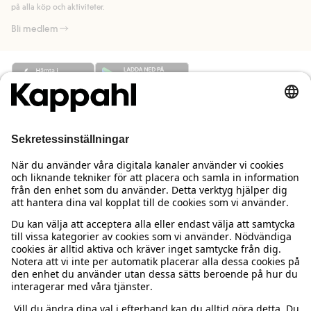
på alla köp och aktiviteter.
Bli medlem
Behöver du hjälp?
Kundservice
Kappahl Club
Vanliga frågor
Logga in
Om oss
Beställning & retur
Kappahl Club
Om Kappahl Group
Villkor & policy
Kontakta oss
Medlemsvillkor
Hållbarhet
Köpvillkor Sverige
Mer från oss