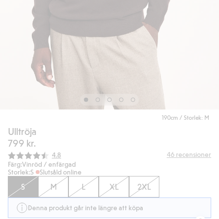
190cm / Storlek: M
Ulltröja
799 kr.
Snittbetyg:
46
recensioner
4.8
Färg:
Vinröd / enfärgad
Storlek:
S
Slutsåld online
S
M
L
XL
2XL
Denna produkt går inte längre att köpa