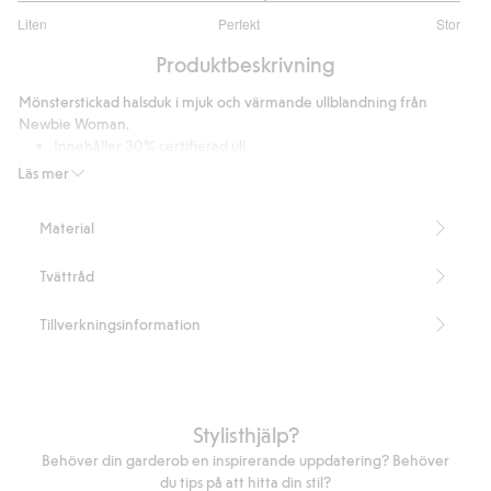
3.222222222222222
Liten
Perfekt
Stor
utav
Baserat
5
Produktbeskrivning
på
9
Mönsterstickad halsduk i mjuk och värmande ullblandning från
betyg
Newbie Woman.
Innehåller 30% certifierad ull.
Innehåller 30% certifierad mohair.
Läs mer
Artikelnummer
:
380881
RWS Certified Wool Blend
Material
Tvättråd
Tillverkningsinformation
Stylisthjälp?
Behöver din garderob en inspirerande uppdatering? Behöver
du tips på att hitta din stil?