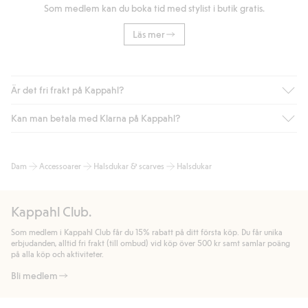
Som medlem kan du boka tid med stylist i butik gratis.
Läs mer
Är det fri frakt på Kappahl?
Kan man betala med Klarna på Kappahl?
Är du medlem i Kappahl Club har du alltid gratis frakt till butik
eller om du handlar för över 500kr med leverans till ombud
eller paketbox (gäller ej hemleverans). Frakten tas bort per
Ja, i samarbete med Klarna erbjuder vi smidig betalning med
Dam
Accessoarer
Halsdukar & scarves
Halsdukar
automatik efter du loggat in och identifierats som medlem.
bland annat faktura och swish men även andra betalningssätt.
Genom att lämna information i kassan godkänner du Klarnas
Annars kostar frakten 39kr för ombudsleverans eller paketskåp
villkor. Genom att klicka på "Slutför köp" godkänner du Kappahls
(Instabox) och 59kr vid hemleverans oavsett hur mycket du
Kappahl Club.
allmänna villkor.
Läs mer om Klarnas betalningsvillkor
(extern
handlar för.
länk).
Som medlem i Kappahl Club får du 15% rabatt på ditt första köp. Du får unika
Läs mer
Läs mer
erbjudanden, alltid fri frakt (till ombud) vid köp över 500 kr samt samlar poäng
på alla köp och aktiviteter.
Bli medlem