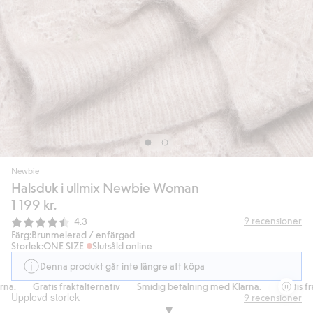
Newbie
Halsduk i ullmix Newbie Woman
1 199 kr.
Snittbetyg:
9
recensioner
4.3
Färg:
Brunmelerad / enfärgad
Storlek:
ONE SIZE
Slutsåld online
Denna produkt går inte längre att köpa
.
Gratis fraktalternativ
Smidig betalning med Klarna.
Gratis frakt
Upplevd storlek
9
recensioner