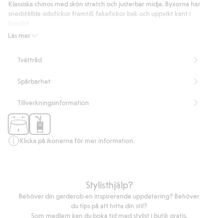
77
Klassiska chinos med skön stretch och justerbar midja. Byxorna har
betyg
snedställda sidofickor framtill, fakefickor bak och uppvikt kant i
benslut.
Artikelnummer
:
809004
Läs mer
Tvättråd
Spårbarhet
Tillverkningsinformation
Klicka på ikonerna för mer information.
Stylisthjälp?
Behöver din garderob en inspirerande uppdatering? Behöver
du tips på att hitta din stil?
Som medlem kan du boka tid med stylist i butik gratis.