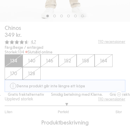
Chinos
349 kr.
Snittbetyg:
110
recensioner
4.7
Färg:
Beige / enfärgad
Storlek:
134
Slutsåld online
134
140
146
152
158
164
170
128
Denna produkt går inte längre att köpa
Gratis fraktalternativ
Smidig betalning med Klarna.
Gratis frakta
Upplevd storlek
110
recensioner
3.103896103896104
Liten
Perfekt
Stor
utav
Baserat
5
Produktbeskrivning
på