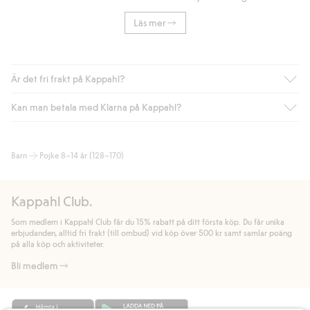
Läs mer
Är det fri frakt på Kappahl?
Kan man betala med Klarna på Kappahl?
Är du medlem i Kappahl Club har du alltid gratis frakt till butik
eller om du handlar för över 500kr med leverans till ombud
eller paketbox (gäller ej hemleverans). Frakten tas bort per
Ja, i samarbete med Klarna erbjuder vi smidig betalning med
Barn
Pojke 8–14 år (128–170)
automatik efter du loggat in och identifierats som medlem.
bland annat faktura och swish men även andra betalningssätt.
Genom att lämna information i kassan godkänner du Klarnas
Annars kostar frakten 39kr för ombudsleverans eller paketskåp
villkor. Genom att klicka på "Slutför köp" godkänner du Kappahls
(Instabox) och 59kr vid hemleverans oavsett hur mycket du
Kappahl Club.
allmänna villkor.
Läs mer om Klarnas betalningsvillkor
(extern
handlar för.
länk).
Som medlem i Kappahl Club får du 15% rabatt på ditt första köp. Du får unika
Läs mer
Läs mer
erbjudanden, alltid fri frakt (till ombud) vid köp över 500 kr samt samlar poäng
på alla köp och aktiviteter.
Bli medlem