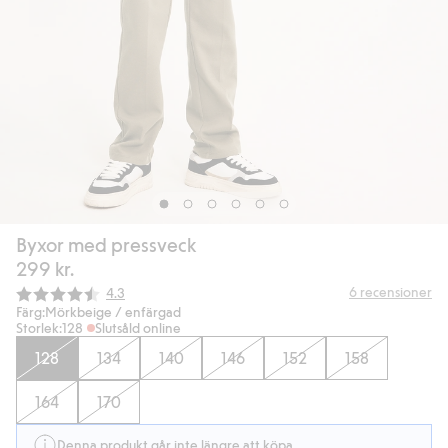
Byxor med pressveck
299 kr.
Snittbetyg:
6
recensioner
4.3
Färg:
Mörkbeige / enfärgad
Storlek:
128
Slutsåld online
128
134
140
146
152
158
164
170
Denna produkt går inte längre att köpa