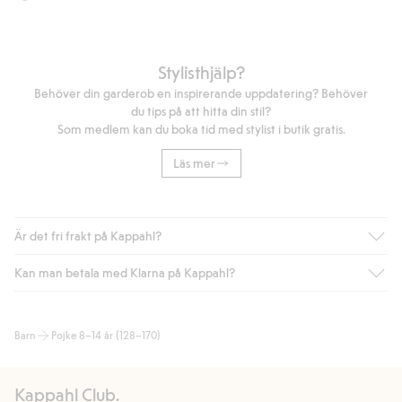
Stylisthjälp?
Behöver din garderob en inspirerande uppdatering? Behöver
du tips på att hitta din stil?
Som medlem kan du boka tid med stylist i butik gratis.
Läs mer
Är det fri frakt på Kappahl?
Kan man betala med Klarna på Kappahl?
Är du medlem i Kappahl Club har du alltid gratis frakt till butik
eller om du handlar för över 500kr med leverans till ombud
eller paketbox (gäller ej hemleverans). Frakten tas bort per
Ja, i samarbete med Klarna erbjuder vi smidig betalning med
Barn
Pojke 8–14 år (128–170)
automatik efter du loggat in och identifierats som medlem.
bland annat faktura och swish men även andra betalningssätt.
Genom att lämna information i kassan godkänner du Klarnas
Annars kostar frakten 39kr för ombudsleverans eller paketskåp
villkor. Genom att klicka på "Slutför köp" godkänner du Kappahls
(Instabox) och 59kr vid hemleverans oavsett hur mycket du
Kappahl Club.
allmänna villkor.
Läs mer om Klarnas betalningsvillkor
(extern
handlar för.