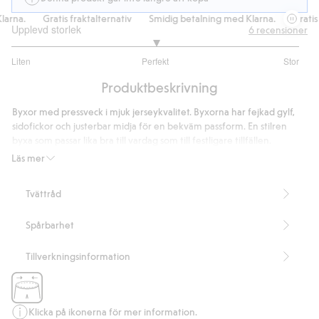
rna.
Gratis fraktalternativ
Smidig betalning med Klarna.
Gratis f
Upplevd storlek
6
recensioner
3
Liten
Perfekt
Stor
utav
Baserat
5
Produktbeskrivning
på
3
Byxor med pressveck i mjuk jerseykvalitet. Byxorna har fejkad gylf,
betyg
sidofickor och justerbar midja för en bekväm passform. En stilren
byxa som passar lika bra till vardag som till festligare tillfällen.
Artikelnummer
:
488528
Läs mer
Tvättråd
Spårbarhet
Tillverkningsinformation
Klicka på ikonerna för mer information.