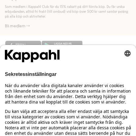
länk).
Som medlem i Kappahl Club får du 15% rabatt på ditt första köp. Du får unika
Läs mer
Läs mer
erbjudanden, alltid fri frakt (till ombud) vid köp över 500 kr samt samlar poäng
på alla köp och aktiviteter.
Bli medlem
Behöver du hjälp?
Kundservice
Kappahl Club
Vanliga frågor
Logga in
Om oss
Beställning & retur
Kappahl Club
Om Kappahl Group
Villkor & policy