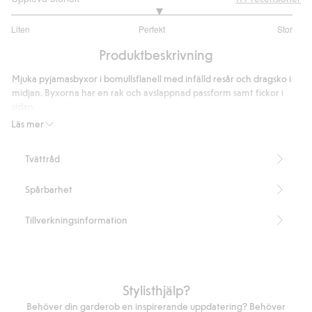
3.093959731543624
Liten
Perfekt
Stor
utav
Baserat
5
Produktbeskrivning
på
149
Mjuka pyjamasbyxor i bomullsflanell med infälld resår och dragsko i
betyg
midjan. Byxorna har en rak och avslappnad passform samt fickor i
sidan.
Artikelnummer
:
484246
Läs mer
Tvättråd
Spårbarhet
Tillverkningsinformation
Stylisthjälp?
Behöver din garderob en inspirerande uppdatering? Behöver