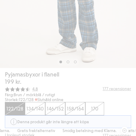
Pyjamasbyxor i flanell
199 kr.
Snittbetyg:
177
recensioner
4.8
Färg:
Brun / mörkblå / rutigt
Storlek:
122/128
Slutsåld online
122/128
134/140
146/152
158/164
170
Denna produkt går inte längre att köpa
rna.
Gratis fraktalternativ
Smidig betalning med Klarna.
Gratis f
Upplevd storlek
177
recensioner