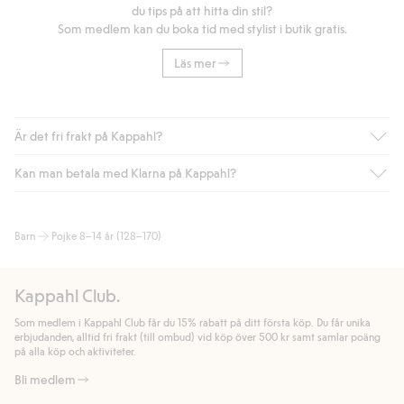
du tips på att hitta din stil?
Som medlem kan du boka tid med stylist i butik gratis.
Läs mer
Är det fri frakt på Kappahl?
Kan man betala med Klarna på Kappahl?
Är du medlem i Kappahl Club har du alltid gratis frakt till butik
eller om du handlar för över 500kr med leverans till ombud
eller paketbox (gäller ej hemleverans). Frakten tas bort per
Ja, i samarbete med Klarna erbjuder vi smidig betalning med
Barn
Pojke 8–14 år (128–170)
automatik efter du loggat in och identifierats som medlem.
bland annat faktura och swish men även andra betalningssätt.
Genom att lämna information i kassan godkänner du Klarnas
Annars kostar frakten 39kr för ombudsleverans eller paketskåp
villkor. Genom att klicka på "Slutför köp" godkänner du Kappahls
(Instabox) och 59kr vid hemleverans oavsett hur mycket du
Kappahl Club.
allmänna villkor.
Läs mer om Klarnas betalningsvillkor
(extern
handlar för.
länk).
Som medlem i Kappahl Club får du 15% rabatt på ditt första köp. Du får unika
Läs mer
Läs mer
erbjudanden, alltid fri frakt (till ombud) vid köp över 500 kr samt samlar poäng
på alla köp och aktiviteter.
Bli medlem