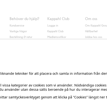
Behöver du hjälp?
Kappahl Club
Om oss
Kundservice
Logga in
Om Kappahl Gro
Vanliga frågor
Kappahl Club
Hållbarhet
Beställning & retur
Medlemsvillkor
Jobba hos oss
Kontakta oss
Press & nyheter
Hitta butik
Tillgänglighet
Presentkortssaldo
Personal styling
Ångra ditt köp