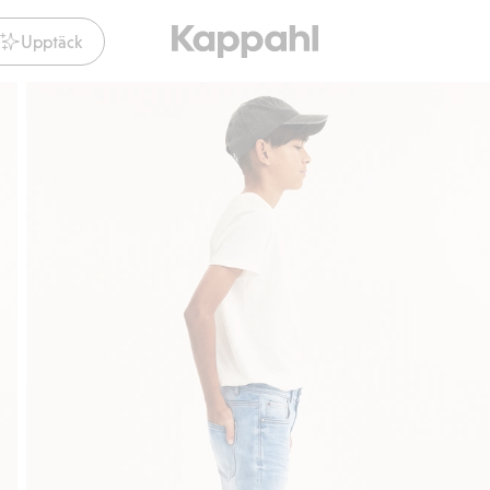
Upptäck
Gratis fraktalternativ
Smidig betalning med Klarna