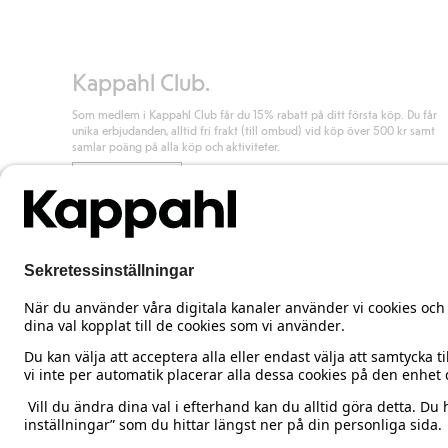
Läs mer
Kappahl Club.
Som medlem i Kappahl Club får du 15% rabatt på ditt första köp. Du får
unika erbjudanden, alltid fri frakt (till ombud) vid köp över 500 kr samt
samlar poäng på alla köp och aktiviteter.
Bli medlem
Sweden
Ändra land
Cookies