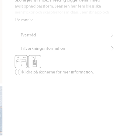
251
avslappnad passform. Jeansen har fem klassiska
betyg
jeansfickor och skärphällor i midjan. Jeansknapp och
dragkedjegylf fram samt justerbar resår på insidan i
Läs mer
midjan för optimal passform och komfort.
Artikelnummer
:
406223
Tvättråd
Tillverkningsinformation
Klicka på ikonerna för mer information.