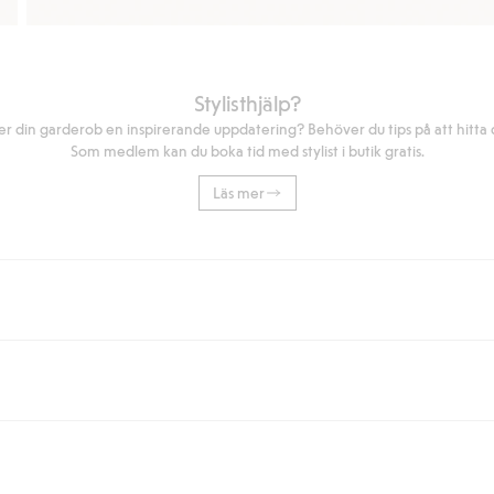
Stylisthjälp?
r din garderob en inspirerande uppdatering? Behöver du tips på att hitta di
Som medlem kan du boka tid med stylist i butik gratis.
Läs mer
eller om du handlar för över 500kr med leverans till ombud eller paketbox (g
Instabox) och 59kr vid hemleverans oavsett hur mycket du handlar för.
nd annat faktura och swish men även andra betalningssätt. Genom att lämna
s mer om Klarnas betalningsvillkor
(extern länk).