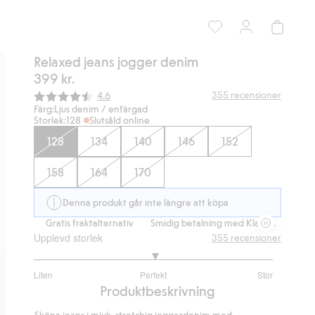
Relaxed jeans jogger denim
399 kr.
Snittbetyg:
355
recensioner
4.6
Färg:
Ljus denim / enfärgad
Storlek:
128
Slutsåld online
128
134
140
146
152
158
164
170
Denna produkt går inte längre att köpa
.
Gratis fraktalternativ
Smidig betalning med Klarna.
Gratis frakt
Upplevd storlek
355
recensioner
3.039840637450199
Liten
Perfekt
Stor
utav
Baserat
Produktbeskrivning
5
på
Sköna jeans i mjuk, stretchig joggerdenim med