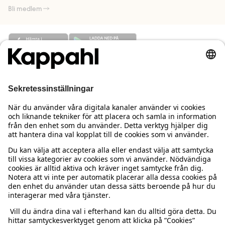
Bli medlem
Behöver du hjälp?
Kundservice
Kappahl Club
Vanliga frågor
Logga in
Om oss
Beställning & retur
Kappahl Club
Om Kappahl Group
Villkor & policy
Kontakta oss
Medlemsvillkor
Hållbarhet
Köpvillkor Sverige
Mer från oss
Hitta butik