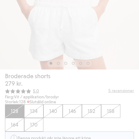
Broderade shorts
279 kr.
Snittbetyg:
5
recensioner
5.0
Färg:
Vit / applikation/brodyr
Storlek:
128
Slutsåld online
128
134
140
146
152
158
164
170
Denna produkt går inte längre att köpa