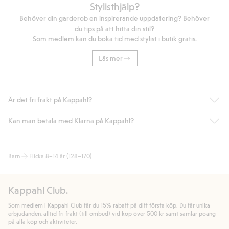
Stylisthjälp?
Behöver din garderob en inspirerande uppdatering? Behöver
du tips på att hitta din stil?
Som medlem kan du boka tid med stylist i butik gratis.
Läs mer
Är det fri frakt på Kappahl?
Kan man betala med Klarna på Kappahl?
Är du medlem i Kappahl Club har du alltid gratis frakt till butik
eller om du handlar för över 500kr med leverans till ombud
eller paketbox (gäller ej hemleverans). Frakten tas bort per
Ja, i samarbete med Klarna erbjuder vi smidig betalning med
Barn
Flicka 8–14 år (128–170)
automatik efter du loggat in och identifierats som medlem.
bland annat faktura och swish men även andra betalningssätt.
Genom att lämna information i kassan godkänner du Klarnas
Annars kostar frakten 39kr för ombudsleverans eller paketskåp
villkor. Genom att klicka på "Slutför köp" godkänner du Kappahls
(Instabox) och 59kr vid hemleverans oavsett hur mycket du
Kappahl Club.
allmänna villkor.
Läs mer om Klarnas betalningsvillkor
(extern
handlar för.
länk).
Som medlem i Kappahl Club får du 15% rabatt på ditt första köp. Du får unika
Läs mer
Läs mer
erbjudanden, alltid fri frakt (till ombud) vid köp över 500 kr samt samlar poäng
på alla köp och aktiviteter.