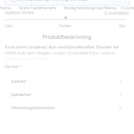
arna.
Gratis fraktalternativ
Smidig betalning med Klarna.
Gratis 
Upplevd storlek
5
recensioner
3
Liten
Perfekt
Stor
utav
Baserat
5
Produktbeskrivning
på
3
Korta shorts i broderad, skön vävd bomullskvalitet. Shortsen har
betyg
infälld resår samt dragsko i midjan. Snedställda fickor i sidorna.
Artikelnummer
:
445676
Läs mer
Tvättråd
Spårbarhet
Tillverkningsinformation