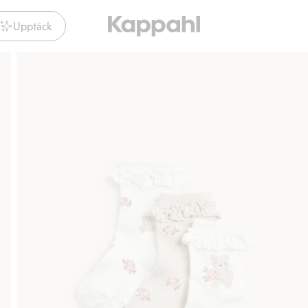
Upptäck
Gratis fraktalternativ
Smidig betalnin