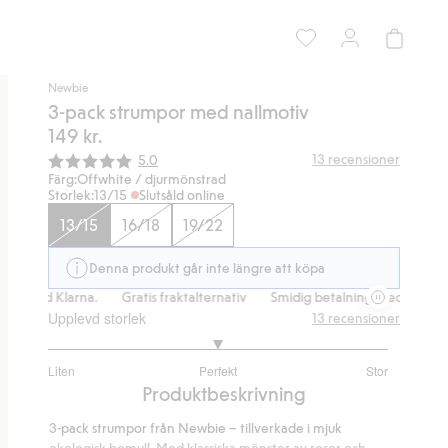
Newbie
3-pack strumpor med nallmotiv
149 kr.
Snittbetyg:
13
recensioner
5.0
Färg:
Offwhite / djurmönstrad
Storlek:
13/15
Slutsåld online
13/15
16/18
19/22
Denna produkt går inte längre att köpa
g med Klarna.
Gratis fraktalternativ
Smidig betalning med Klarna.
Upplevd storlek
13
recensioner
3
Liten
Perfekt
Stor
utav
Baserat
Produktbeskrivning
5
på
3-pack strumpor från Newbie – tillverkade i mjuk
11
ekologisk bomull. Med klassiska mönster av rosor och