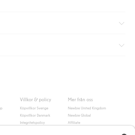
äller ej hemleverans). Frakten tas bort per automatik efter du
 information i kassan godkänner du Klarnas villkor. Genom att
Villkor & policy
Mer från oss
up
Köpvillkor Sverige
Newbie United Kingdom
Köpvillkor Danmark
Newbie Global
Integritetspolicy
Affiliate
Cookiepolicy
Studentrabatt