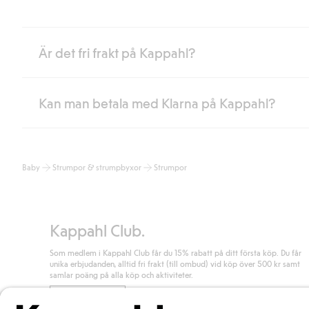
Är det fri frakt på Kappahl?
Kan man betala med Klarna på Kappahl?
Är du medlem i Kappahl Club har du alltid gratis frakt till butik 
loggat in och identifierats som medlem.
Annars kostar frakten 39kr för ombudsleverans eller paketskåp (
Ja, i samarbete med Klarna erbjuder vi smidig betalning med bla
Läs mer
Baby
Strumpor & strumpbyxor
Strumpor
klicka på "Slutför köp" godkänner du Kappahls allmänna villkor.
Lä
Läs mer
Kappahl Club.
Som medlem i Kappahl Club får du 15% rabatt på ditt första köp. Du får
unika erbjudanden, alltid fri frakt (till ombud) vid köp över 500 kr samt
samlar poäng på alla köp och aktiviteter.
Bli medlem