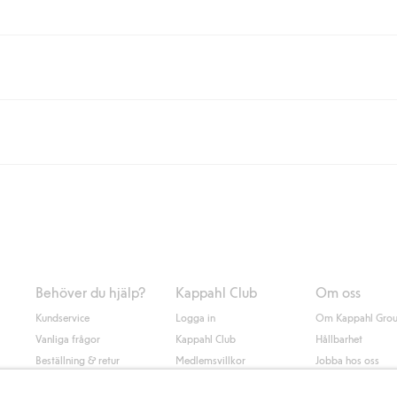
eller om du handlar för över 500kr med leverans till ombud eller paketbox (g
Instabox) och 59kr vid hemleverans oavsett hur mycket du handlar för.
nd annat faktura och swish men även andra betalningssätt. Genom att lämna
s mer om Klarnas betalningsvillkor
(extern länk).
Behöver du hjälp?
Kappahl Club
Om oss
Kundservice
Logga in
Om Kappahl Gro
Vanliga frågor
Kappahl Club
Hållbarhet
Beställning & retur
Medlemsvillkor
Jobba hos oss
Kontakta oss
Press & nyheter