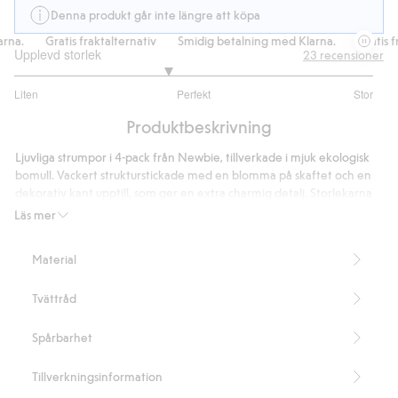
Denna produkt går inte längre att köpa
na.
Gratis fraktalternativ
Smidig betalning med Klarna.
Gratis fra
Upplevd storlek
23
recensioner
2.7
Liten
Perfekt
Stor
utav
Baserat
5
Produktbeskrivning
på
20
Ljuvliga strumpor i 4-pack från Newbie, tillverkade i mjuk ekologisk
betyg
bomull. Vackert strukturstickade med en blomma på skaftet och en
dekorativ kant upptill, som ger en extra charmig detalj. Storlekarna
16/18 och 19/22 har antislip.
Läs mer
Innehåller 80% ekologisk bomull.
Artikelnummer
:
489237
Material
Made with organic cotton - GOTS
Tvättråd
Spårbarhet
Tillverkningsinformation