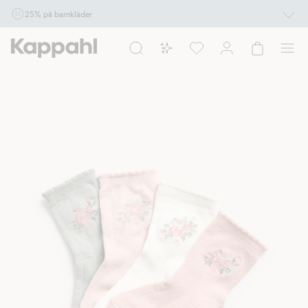
25% på barnkläder
Gäller online vid köp av 2 eller fler varor som ingår i erbjudandet tom den 10/8 kl
10.00. Ej Newbie. Gäller för dig som är eller blir medlem. Kan ej kombineras med
andra rabatter eller erbjudanden.
Shoppa nu