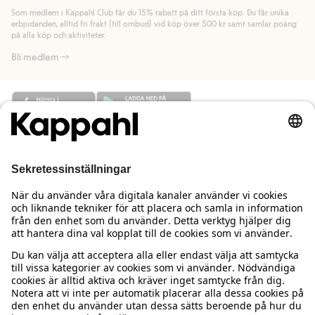
länk).
Som medlem i Kappahl Club får du 15% rabatt på ditt första köp. Du får unika
Läs mer
Läs mer
erbjudanden, alltid fri frakt (till ombud) vid köp över 500 kr samt samlar poäng
på alla köp och aktiviteter.
Bli medlem
Behöver du hjälp?
Kundservice
Kappahl Club
Vanliga frågor
Logga in
Om oss
Beställning & retur
Kappahl Club
Om Kappahl Group
Villkor & policy