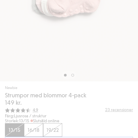
Newbie
Strumpor med blommor 4-pack
149 kr.
Snittbetyg:
23
recensioner
4.9
Färg:
Ljusrosa / struktur
Storlek:
13/15
Slutsåld online
13/15
16/18
19/22