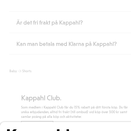
Är det fri frakt på Kappahl?
Kan man betala med Klarna på Kappahl?
Är du medlem i Kappahl Club har du alltid gratis frakt till butik 
loggat in och identifierats som medlem.
Annars kostar frakten 39kr för ombudsleverans eller paketskåp (
Ja, i samarbete med Klarna erbjuder vi smidig betalning med bla
Läs mer
Baby
Shorts
klicka på "Slutför köp" godkänner du Kappahls allmänna villkor.
Lä
Läs mer
Kappahl Club.
Som medlem i Kappahl Club får du 15% rabatt på ditt första köp. Du får
unika erbjudanden, alltid fri frakt (till ombud) vid köp över 500 kr samt
samlar poäng på alla köp och aktiviteter.
Bli medlem