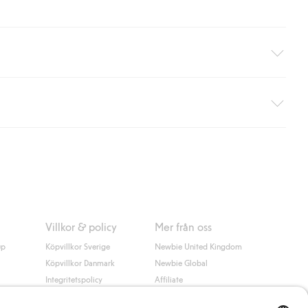
äller ej hemleverans). Frakten tas bort per automatik efter du
 information i kassan godkänner du Klarnas villkor. Genom att
Villkor & policy
Mer från oss
up
Köpvillkor Sverige
Newbie United Kingdom
Köpvillkor Danmark
Newbie Global
Integritetspolicy
Affiliate
Cookiepolicy
Studentrabatt