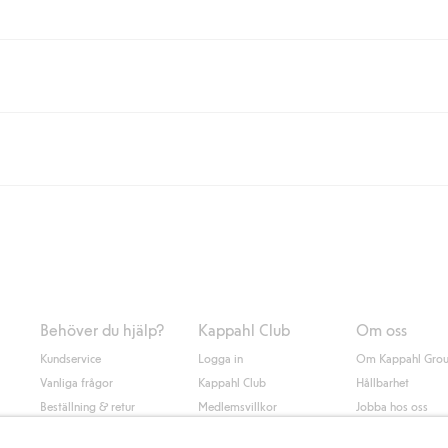
eller om du handlar för över 500kr med leverans till ombud eller paketbox (g
Instabox) och 59kr vid hemleverans oavsett hur mycket du handlar för.
nd annat faktura och swish men även andra betalningssätt. Genom att lämna
s mer om Klarnas betalningsvillkor
(extern länk).
Behöver du hjälp?
Kappahl Club
Om oss
Kundservice
Logga in
Om Kappahl Gro
Vanliga frågor
Kappahl Club
Hållbarhet
Beställning & retur
Medlemsvillkor
Jobba hos oss
Kontakta oss
Press & nyheter