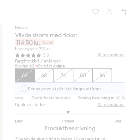
Newbie
Vävda shorts med fickor
114,50 kr.
Outlet
Ursprungspris: 229 kr.
Snittbetyg:
13
recensioner
5.0
Färg:
Mörkblå / enfärgad
Storlek:
62
Slutsåld online
62
68
74
80
86
Denna produkt går inte längre att köpa
d Klarna.
Gratis fraktalternativ
Smidig betalning med Klarna.
Gra
Upplevd storlek
13
recensioner
3
Liten
Perfekt
Stor
utav
Baserat
Produktbeskrivning
5
på
Fina vävda shorts från Newbie, tillverkade i mjuk