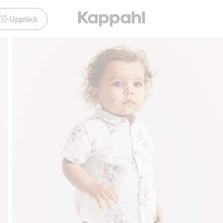
Upptäck
Gratis fraktalternativ
Smidig betalning me