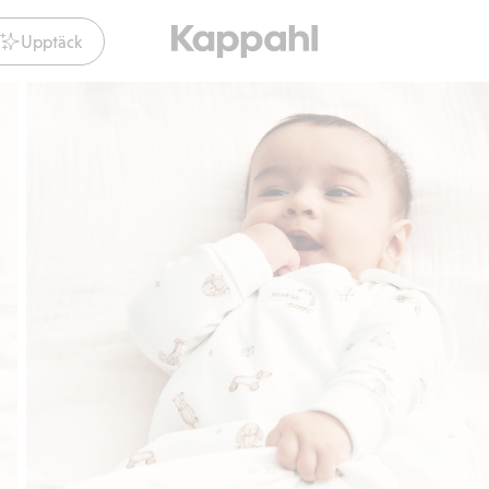
Upptäck
Gratis fraktalternativ
Smidig betalning med