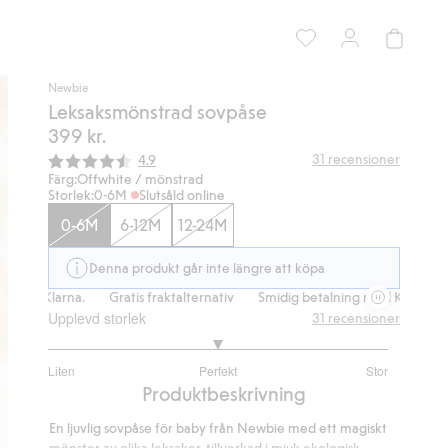
Newbie
Leksaksmönstrad sovpåse
399 kr.
Snittbetyg:
31
recensioner
4.9
Färg:
Offwhite / mönstrad
Storlek:
0-6M
Slutsåld online
0-6M
6-12M
12-24M
Denna produkt går inte längre att köpa
 Klarna.
Gratis fraktalternativ
Smidig betalning med Klarna.
Grat
Upplevd storlek
31
recensioner
3
Liten
Perfekt
Stor
utav
Baserat
Produktbeskrivning
5
på
En ljuvlig sovpåse för baby från Newbie med ett magiskt
28
mönster av olika leksaker, tillverkad i mjuk ekologisk