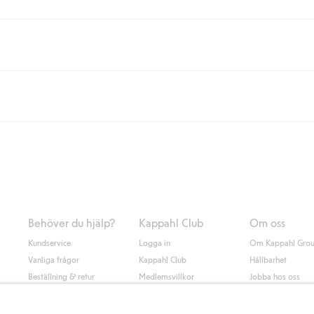
eller om du handlar för över 500kr med leverans till ombud eller paketbox (g
Instabox) och 59kr vid hemleverans oavsett hur mycket du handlar för.
nd annat faktura och swish men även andra betalningssätt. Genom att lämna
s mer om Klarnas betalningsvillkor
(extern länk).
Behöver du hjälp?
Kappahl Club
Om oss
Kundservice
Logga in
Om Kappahl Gro
Vanliga frågor
Kappahl Club
Hållbarhet
Beställning & retur
Medlemsvillkor
Jobba hos oss
Kontakta oss
Press & nyheter
Hitta butik
Tillgänglighet