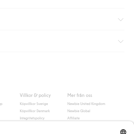
äller ej hemleverans). Frakten tas bort per automatik efter du
 information i kassan godkänner du Klarnas villkor. Genom att
Villkor & policy
Mer från oss
up
Köpvillkor Sverige
Newbie United Kingdom
Köpvillkor Danmark
Newbie Global
Integritetspolicy
Affiliate
Cookiepolicy
Studentrabatt
Villkor #YesKappahl