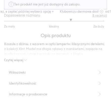
Ten produkt nie jest już dostępny do zakupu.
, a zapłać później wybierz opcję +
Klubowiczu darmowa dostawa od 15
Dopasowanie rozmiaru
8
recenzji
3.666666666666667
Za mały
Idealny
Za duży
na
Na
5
Opis produktu
podstawie
6
Koszula z dżinsu, z wzorem w cętki lamparta i klasycznymi detalami,
głosów
z kolekcji Xlnt. Model ma długie rękawy z mankietami, zapięcie na
guziki z przodu i dwie kieszonki na piersiach, z klapką.
Długie rękawy z mankietami
Czytaj więcej
Zapięcie na guziki z przodu
Dwie kieszenie z klapkami
Wskazówki
Długość: 82 cm w rozmiarze XL
Numer artykułu
:
487454
Identyfikowalność
Informacje o producencie