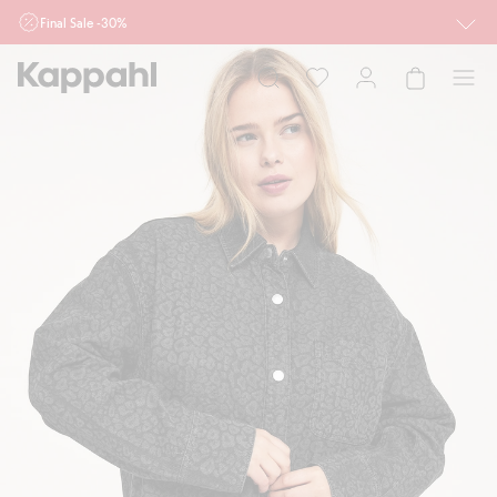
Final Sale -30%
Ważne przy zakupie min. 2 sztuk produktów włączonych w ofertę, również z
działu outlet do 10.8 w sklepach Kappahl i Newbie oraz na kappahl.com. Ofert
nie łączymy
Kobieta
Mężczyzna
Dziecko
Niemowlę
Newbie