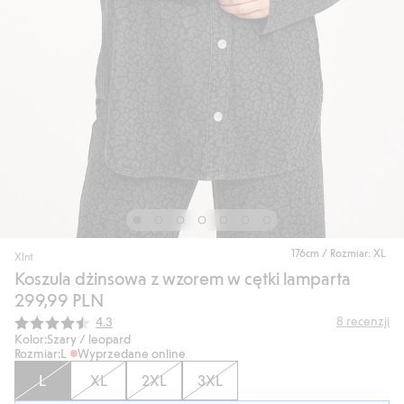
176cm / Rozmiar: XL
Xlnt
Koszula dżinsowa z wzorem w cętki lamparta
299,99 PLN
Średnia ocena:
8
recenzji
4.3
Kolor:
Szary / leopard
Rozmiar:
L
Wyprzedane online
L
XL
2XL
3XL