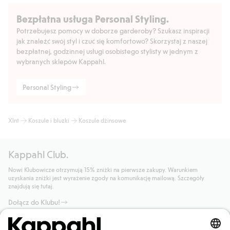
Bezpłatna usługa Personal Styling.
Potrzebujesz pomocy w doborze garderoby? Szukasz inspiracji
jak znaleźć swój styl i czuć się komfortowo? Skorzystaj z naszej
bezpłatnej, godzinnej usługi osobistego stylisty w jednym z
wybranych sklepów Kappahl.
Personal Styling
Xlnt
Koszule i bluzki
Koszule dżinsowe
Kappahl Club.
Nowi Klubowicze otrzymują 15% zniżki na pierwsze zakupy. Warunkiem
uzyskania zniżki jest wyrażenie zgody na komunikację mailową. Szczegóły
znajdują się tutaj.
Dołącz do Klubu!