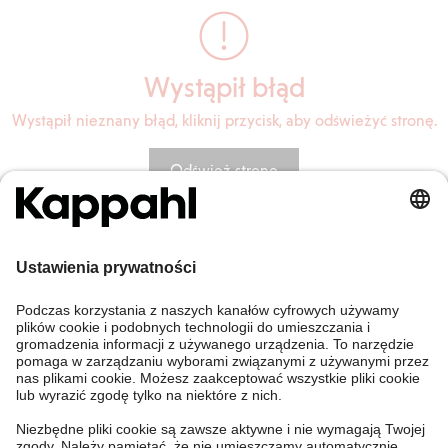
Wystąpił błąd
Wystąpił nieznany błąd, kliknij przycisk, aby odświeżyć stronę.
Odśwież stronę