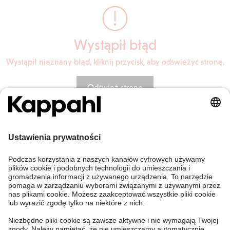
Wystąpił błąd
Wystąpił nieznany błąd, kliknij przycisk, aby odświeżyć stronę.
Odśwież stronę