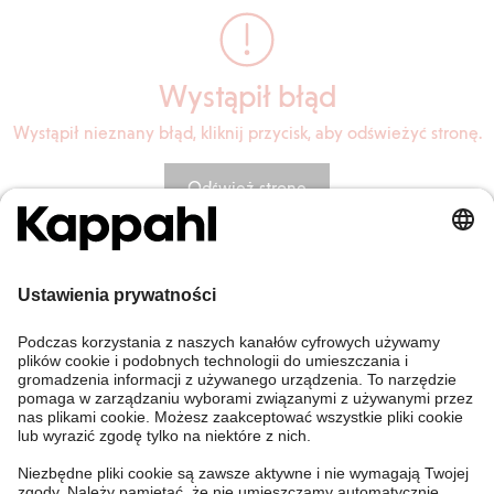
Wystąpił błąd
Wystąpił nieznany błąd, kliknij przycisk, aby odświeżyć stronę.
Odśwież stronę