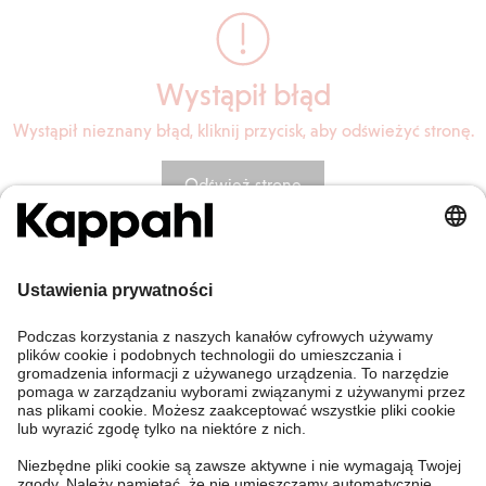
Wystąpił błąd
Wystąpił nieznany błąd, kliknij przycisk, aby odświeżyć stronę.
Odśwież stronę