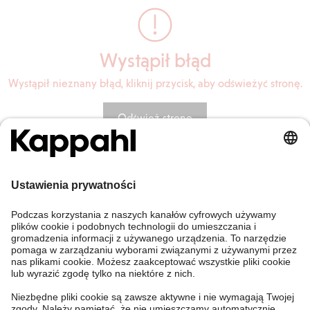
Wystąpił błąd
Wystąpił nieznany błąd, kliknij przycisk, aby odświeżyć stronę.
Odśwież stronę