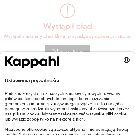
Wystąpił błąd
Wystąpił nieznany błąd, kliknij przycisk, aby odświeżyć stronę.
Odśwież stronę