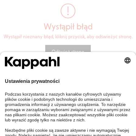
Wystąpił błąd
Wystąpił nieznany błąd, kliknij przycisk, aby odświeżyć stronę.
Odśwież stronę