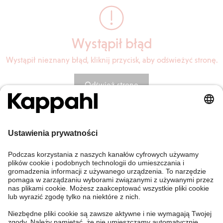
Wystąpił błąd
Wystąpił nieznany błąd, kliknij przycisk, aby odświeżyć stronę.
Odśwież stronę