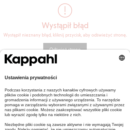
Wystąpił błąd
Wystąpił nieznany błąd, kliknij przycisk, aby odświeżyć stronę.
Odśwież stronę